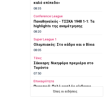
καλό επίπεδο»
08:35
Conference League
Παναθηναϊκός - ΤΣΣΚΑ 1948 1-1: Τα
highlights της αναμέτρησης
08:20
Super League 1
Ολυμπιακός: Στο κάδρο και ο Βίνια
08:05
Τένις
Σάκκαρη: Νικηφόρα πρεμιέρα στο
Τορόντο
07:50
Επικαιρότητα
Πυρκαγιά: Πολύ υψηλός κίνδυνος
εκδήλωσης σε Αττική, Εύβοια και
Όλες οι ειδήσεις
Βοιωτία
07:35
Επικαιρότητα