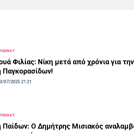
Χάντμπολ
Ηρακλής
Βόλος
Μπορούσια
Παρί Σεν
Ντόρτμουντ
Ζερμέν
Μπάσκετ
Πόρτο
Μπενφίκα
υά Φιλίας: Νίκη μετά από χρόνια για τη
ή Παγκορασίδων!
13/07/2025 21:21
Μπάσκετ
ή Παίδων: Ο Δημήτρης Μισιακός αναλαμβ