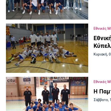
Εθνικές 
Εθνικ
Κύπελ
Κυριακή, 
Εθνικές 
Η Παμ
Σάββατο, 