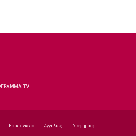
Super League 1
Ο Μόουρα όντως είναι ψηλά στη λίστα
22:49
Super League 1
Καλαμάτα: Ανακοίνωσε τον
Κουρμινόφσκι
22:35
Conference League
Conference League: Διπλό ο Απόλλων
Λεμεσού στη Νορβηγία
22:27
ΟΓΡΑΜΜΑ TV
Super League 1
Ηρακλής: Αποχώρησε ο Οκάκα από την
προετοιμασία
22:21
Ποδόσφαιρο - Κύπελλο
Ηρακλής: Στην Πολίχνη κόντρα στον
Επικοινωνία
Αγγελίες
Διαφήμιση
Βόλο
22:15