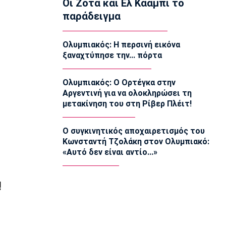
Οι Ζότα και Ελ Κααμπί το
παράδειγμα
Conference League
Παναθηναϊκός – ΤΣΣΚΑ 1948 1-1:
Προβληματική εικόνα…
Ολυμπιακός: Η περσινή εικόνα
23:22
ξαναχτύπησε την... πόρτα
Europa League
Europa League: Η Φερεντσβάρος
Ολυμπιακός: Ο Ορτέγκα στην
νίκησε την Γκόρνικ
Αργεντινή για να ολοκληρώσει τη
23:18
μετακίνηση του στη Ρίβερ Πλέιτ!
Super League 1
Άρης: Πλήγμα με Κουαμέ
Ο συγκινητικός αποχαιρετισμός του
23:15
Κωνσταντή Τζολάκη στον Ολυμπιακό:
Champions League
«Αυτό δεν είναι αντίο...»
Champions League: Προβάδισμα η
Φενέρμπαχτσε
23:02
!
Super League 2
Πήρε Αλμπάνη η ΑΕΛ Novibet
22:55