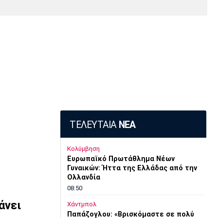
Media
Παρασκήνιο
Μαρσέιγ
Μονακό
Ερυθρός
Τότεναμ
Πρόγραμμα TV
Αστέρας
ν
ΤΕΛΕΥΤΑΙΑ
ΝΕΑ
Κολύμβηση
Ευρωπαϊκό Πρωτάθλημα Νέων
Γυναικών: Ήττα της Ελλάδας από την
Ολλανδία
08:50
άνει
Χάντμπολ
Παπάζογλου: «Βρισκόμαστε σε πολύ