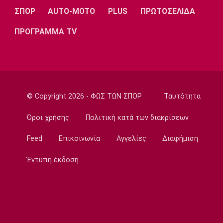
ΣΠΟΡ
AUTO-MOTO
PLUS
ΠΡΩΤΟΣΕΛΙΔΑ
20:45
Ποδόσφαιρο - Διεθνή
ΠΡΟΓΡΑΜΜΑ TV
Νάϊμεγκεν: Εντός έδρας ήττα από την
Tελστάρ, πριν υποδεχθεί τον Ολυμπιακό!
20:32
Ποδόσφαιρο - Διεθνή
Διαψεύδει ο Ινφαντίνο τις καταγγελίες
© Copyright 2026 - ΦΩΣ ΤΩΝ ΣΠΟΡ
Ταυτότητα
20:30
Όροι χρήσης
Πολιτική κατά των διακρίσεων
Super League 1
Ατρόμητος: Επαγγελματικό συμβόλαιο για
Feed
Επικοινωνία
Αγγελίες
Διαφήμιση
τον Κώτση
20:15
Έντυπη έκδοση
Champions League
ΠΑΟΚ – Μπραν 2-3: Εκτός συνέχειας από το
Champions League οι γυναίκες του
«δικέφαλου»