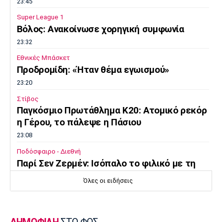
23:45
Super League 1
Βόλος: Ανακοίνωσε χορηγική συμφωνία
23:32
Εθνικές Μπάσκετ
Προδρομίδη: «Ήταν θέμα εγωισμού»
23:20
Στίβος
Παγκόσμιο Πρωτάθλημα Κ20: Ατομικό ρεκόρ
η Γέρου, το πάλεψε η Πάσιου
23:08
Ποδόσφαιρο - Διεθνή
Παρί Σεν Ζερμέν: Ισόπαλο το φιλικό με τη
Μάντσεστερ Γιουνάιτεντ
Όλες οι ειδήσεις
22:55
Ποδόσφαιρο - Διεθνή
Σκωτία: «Δύο στα δύο» η Σεντ Μίρεν, πρώτη