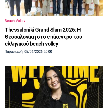
Μουσική
Στήλες
Πολιτισμός
Τραγούδια
Πρόγραμμα TV
Ιωνικός
Κηφισιά
Πανσερραϊκός
Beach Volley
Cine Spot
Thessaloniki Grand Slam 2026: Η
Θεσσαλονίκη στο επίκεντρο του
Running
ελληνικού beach volley
Media
Παρασκευή, 05/06/2026 20:00
Μπαρτσελόνα
Ρεάλ
Ατλέτικο
Μαδρίτης
Μαδρίτης
Παρασκήνιο
Μάντσεστερ
Τσέλσι
Άρσεναλ
Γιουνάιτεντ