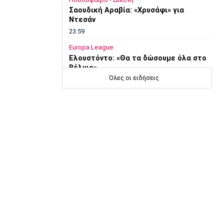
Σαουδική Αραβία: «Χρυσάφι» για
Ντεσάν
23:59
Europa League
Ελουστόντο: «Θα τα δώσουμε όλα στο
Βέλγιο»
Όλες οι ειδήσεις
23:58
Super League 1
Ολυμπιακός: Κόντρα στις συνήθειες
του ο Μεντιλίμπαρ
23:54
Europa League
Λίσι: «Πρέπει να βελτιωθούμε»
23:52
Super League 1
Επιστρέφει αύριο στη Θεσσαλονίκη ο
Ηρακλής
23:50