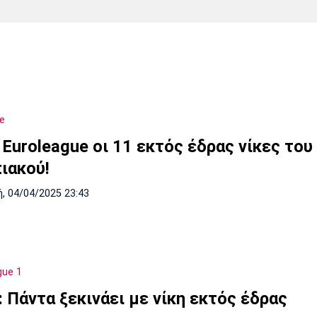
Χάντμπολ
Ηρακλής
Βόλος
Μπορούσια
Παρί Σεν
Ντόρτμουντ
Ζερμέν
e
Πόρτο
Μπενφίκα
 Εuroleague oι 11 εκτός έδρας νίκες του
ιακού!
, 04/04/2025 23:43
gue 1
 Πάντα ξεκινάει με νίκη εκτός έδρας