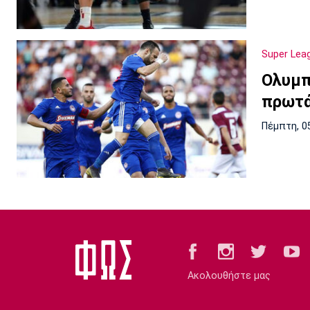
Super Lea
Ολυμπ
πρωτά
Πέμπτη, 0
Ακολουθήστε μας