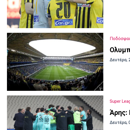
Ποδόσφα
Ολυμπι
Δευτέρα, 
Super Lea
Άρης:
Δευτέρα, 