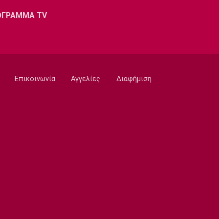
PSV Αϊντχόφεν: Επίσημο του Κόστιτς
21:05
ΟΓΡΑΜΜΑ TV
Conference League
Παναθηναϊκός: Προς εξάντληση τα
εισιτήρια για τη ρεβάνς με την ΤΣΣΚΑ
1948
20:50
Επικοινωνία
Αγγελίες
Διαφήμιση
Ποδόσφαιρο - Διεθνή
Η UEFA εμμένει στην απόφαση της
20:35
Ποδόσφαιρο - Διεθνή
Μπόρνμουθ: Υποβλήθηκε σε επέμβαση
ο Αραούχο
20:20
Champions League
Ολυμπιακός: Ο διαιτητής της ρεβάνς
με τη Ναϊμέγκεν
20:03
Europa League