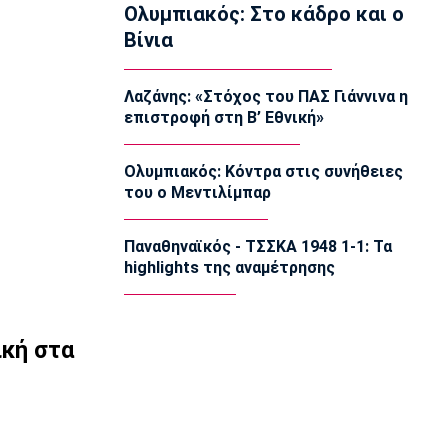
Ολυμπιακός: Στο κάδρο και ο
Γ Εθνική
Βίνια
«Πακέτο» στον Απόλλωνα Σμύρνης
23:05
Λαζάνης: «Στόχος του ΠΑΣ Γιάννινα η
Super League 1
Λεβαδειακός - Παναιτωλικός 1-0:
επιστροφή στη Β’ Εθνική»
Φιλική νίκη οι Βοιωτοί επί των
«καναρινιών»
Ολυμπιακός: Κόντρα στις συνήθειες
22:50
του ο Μεντιλίμπαρ
Europa League
ΠΑΟΚ-Άντερλεχτ 0-1: Πλήρωσε ακριβά
Παναθηναϊκός - ΤΣΣΚΑ 1948 1-1: Τα
ένα λάθος (hls)
highlights της αναμέτρησης
22:44
Ποδόσφαιρο - Διεθνή
Ρεάλ Μαδρίτης: Ανανέωσε τον
ική στα
Βινίσιους ως το 2032!
22:35
Ποδόσφαιρο - Διεθνή
Επίσημα στη Ρεάλ Μαδρίτης ο
Ντιομαντέ