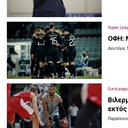
Super Lea
ΟΦΗ: 
Δευτέρα, 
EuroLeagu
Βιλερ
εκτός
Παρασκευή