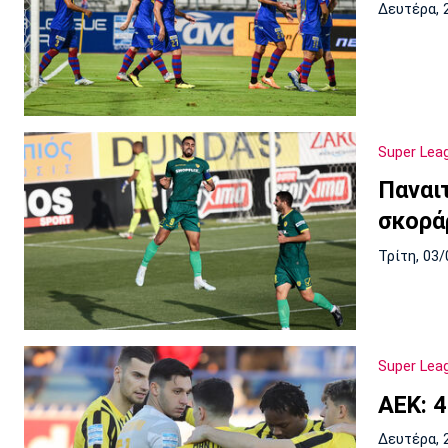
Δευτέρα, 
Super Lea
Παναι
σκορά
Τρίτη, 03/
Super Lea
AEK: 
Δευτέρα, 