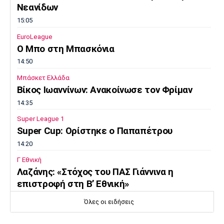
Μουσική
Στήλες
Νεανίδων
15:05
Πολιτισμός
Τραγούδια
Πρόγραμμα TV
EuroLeague
Ιωνικός
Κηφισιά
Πανσερραϊκός
Ο Μπο στη Μπασκόνια
Cine Spot
14:50
Running
Μπάσκετ Ελλάδα
Βίκος Ιωαννίνων: Ανακοίνωσε τον Φρίμαν
Media
14:35
Μπαρτσελόνα
Ρεάλ
Ατλέτικο
Super League 1
Μαδρίτης
Μαδρίτης
Παρασκήνιο
Super Cup: Ορίστηκε ο Παπαπέτρου
14:20
Γ Εθνική
Μάντσεστερ
Τσέλσι
Άρσεναλ
Λαζάνης: «Στόχος του ΠΑΣ Γιάννινα η
Γιουνάιτεντ
επιστροφή στη Β’ Εθνική»
14:05
Όλες οι ειδήσεις
Εθνικές Μπάσκετ