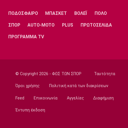
δέκατος στον τελικό, ρεκόρ και πρόκριση
για τη Σαμολοδά
ΠΟΔΟΣΦΑΙΡΟ
ΜΠΑΣΚΕΤ
ΒΟΛΕΪ
ΠΟΛΟ
11:20
ΣΠΟΡ
AUTO-MOTO
PLUS
ΠΡΩΤΟΣΕΛΙΔΑ
Ποδόσφαιρο - Εθνικές Ομάδες
ΠΡΟΓΡΑΜΜΑ TV
FIFA: Η «συγγνώμη» προς τις 211
ομοσπονδίες και η στήριξη σε Ινφαντίνο
11:11
Παρασκήνιο
Όταν ο Στραβίνσκι διασκέδαζε με τη
μουσική του Τσάρλι Πάρκερ
© Copyright 2026 - ΦΩΣ ΤΩΝ ΣΠΟΡ
Ταυτότητα
11:05
Όροι χρήσης
Πολιτική κατά των διακρίσεων
NBA
Ο Γουόκερ επέστρεψε στο ΝΒΑ
Feed
Επικοινωνία
Αγγελίες
Διαφήμιση
10:50
Έντυπη έκδοση
EuroLeague
Χάποελ Τελ Αβίβ: Ανακοίνωσε τον