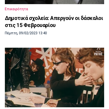
Λίβερπουλ
Μάντσεστερ
Γιουβέντους
Σίτι
Επικαιρότητα
Δημοτικά σχολεία: Απεργούν οι δάσκαλοι
στις 15 Φεβρουαρίου
Ίντερ
Μίλαν
Μπάγερν
Πέμπτη, 09/02/2023 13:40
Μπορούσια
Παρί Σεν
Μαρσέιγ
Ντόρτμουντ
Ζερμέν
Μονακό
Ερυθρός
Τότεναμ
Αστέρας