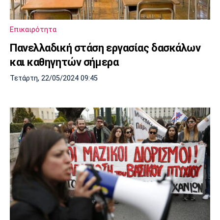
Μουσική
Στήλες
Πολιτισμός
Τραγούδια
Πρόγραμμα TV
Επικαιρότητα
Ιωνικός
Κηφισιά
Πανσερραϊκός
Πανελλαδική στάση εργασίας δασκάλων
Cine Spot
και καθηγητών σήμερα
Running
Τετάρτη, 22/05/2024 09:45
Media
Μπαρτσελόνα
Ρεάλ
Ατλέτικο
Μαδρίτης
Μαδρίτης
Παρασκήνιο
Μάντσεστερ
Τσέλσι
Άρσεναλ
Γιουνάιτεντ