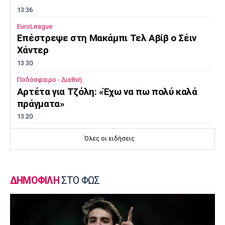
13:36
EuroLeague
Επέστρεψε στη Μακάμπι Τελ Αβίβ ο Σέιν
Χάντερ
13:30
Ποδόσφαιρο - Διεθνή
Αρτέτα για Τζόλη: «Έχω να πω πολύ καλά
πράγματα»
13:20
Μπάσκετ Ελλάδα
Όλες οι ειδήσεις
Επέστρεψε στο Περιστέρι ο Γκιουζέλης
13:10
Ποδόσφαιρο - Διεθνή
ΔΗΜΟΦΙΛΗ
ΣΤΟ ΦΩΣ
Μουρίνιο: «Είχα συμφωνήσει με τη
Γιουνάιτεντ για να διαδεχτώ τον
Φέργκιουσον»
13:00