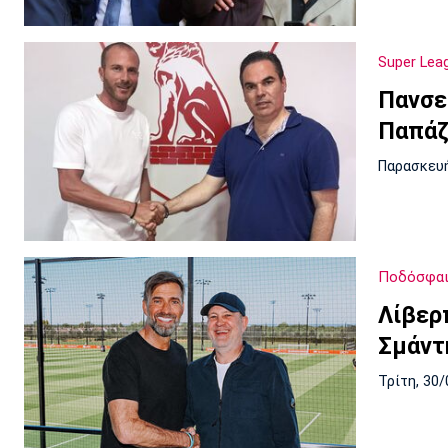
Super Lea
Πανσε
Παπάζ
Παρασκευή
Ποδόσφαι
Λίβερ
Σμάντ
Τρίτη, 30/