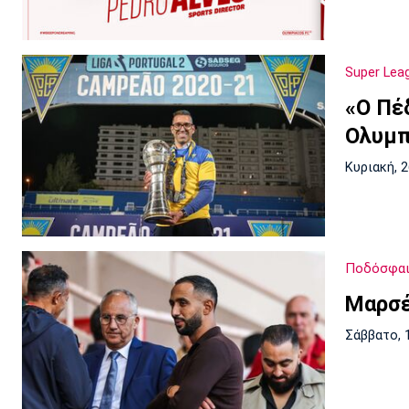
Super Lea
«Ο Πέ
Ολυμπ
Κυριακή, 
Ποδόσφαι
Μαρσέ
Σάββατο, 