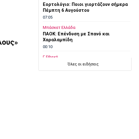
Εορτολόγιο: Ποιοι γιορτάζουν σήμερα
Πέμπτη 6 Αυγούστου
07:05
Μπάσκετ Ελλάδα
ΠΑΟΚ: Επένδυση με Σπανό και
Χαραλαμπίδη
λους»
00:10
Γ Εθνική
Ιωνικός: «Πακέτο» μεταγραφών στη
Όλες οι ειδήσεις
Νίκαια
23:55
Ποδόσφαιρο - Διεθνή
FIFA: Οι Φιλιππίνες στηρίζουν
Ινφαντίνο
23:35
Conference League
Παναθηναϊκός – ΤΣΣΚΑ 1948 1-1:
Προβληματική εικόνα…
23:22