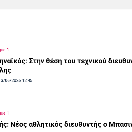
Χάντμπολ
Ηρακλής
Βόλος
Μπορούσια
Παρί Σεν
Ντόρτμουντ
Ζερμέν
gue 1
Πόρτο
Μπενφίκα
ηναϊκός: Στην θέση του τεχνικού διευθυ
λης
13/06/2026 12:45
gue 1
ής: Νέος αθλητικός διευθυντής ο Μπασι