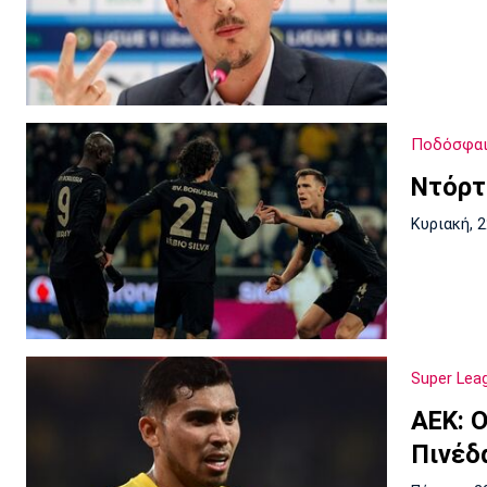
Ποδόσφαι
Ντόρτ
Κυριακή, 
Super Lea
ΑΕΚ: 
Πινέδ