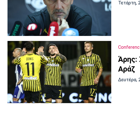
Τετάρτη, 
Conferenc
Άρης: 
Αράζ
Δευτέρα, 