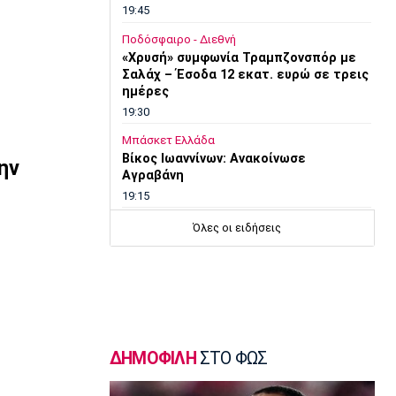
19:45
Ποδόσφαιρο - Διεθνή
«Χρυσή» συμφωνία Τραμπζονσπόρ με
Σαλάχ – Έσοδα 12 εκατ. ευρώ σε τρεις
ημέρες
19:30
Μπάσκετ Ελλάδα
Βίκος Ιωαννίνων: Ανακοίνωσε
ην
Αγραβάνη
19:15
Στίβος
Όλες οι ειδήσεις
Παγκόσμιο Πρωτάθλημα Κ20: Σπουδαία
διάκριση και έβδομη θέση για την
Στρούμπου
19:00
Πόλο
Παγκόσμιο Παίδων: Η Ελλάδα εύκολα
ΔΗΜΟΦΙΛΗ
ΣΤΟ ΦΩΣ
14-5 την Τουρκία
18:45