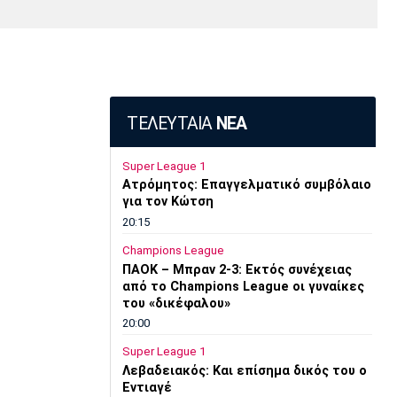
Media
Παρασκήνιο
Μαρσέιγ
Μονακό
Ερυθρός
Τότεναμ
Πρόγραμμα TV
Αστέρας
ΤΕΛΕΥΤΑΙΑ
ΝΕΑ
Super League 1
Ατρόμητος: Επαγγελματικό συμβόλαιο
για τον Κώτση
20:15
Champions League
ΠΑΟΚ – Μπραν 2-3: Εκτός συνέχειας
από το Champions League οι γυναίκες
του «δικέφαλου»
20:00
Super League 1
Λεβαδειακός: Και επίσημα δικός του ο
Εντιαγέ