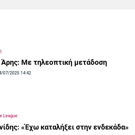
Χάντμπολ
Ηρακλής
Βόλος
Μπορούσια
Παρί Σεν
Ντόρτμουντ
Ζερμέν
η
Πόρτο
Μπενφίκα
- Άρης: Με τηλεοπτική μετάδοση
4/07/2025 14:42
e League
νίδης: «Έχω καταλήξει στην ενδεκάδα»