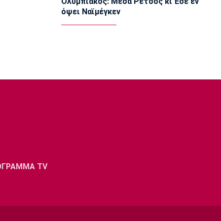
Ολυμπιακός: Μέσα Ρέτσος κι Έσε εν
17:30
όψει Ναϊμέγκεν
Super League 1
Σκωτσέζικα ΜΜΕ: «Στο ραντάρ του
Ολυμπιακού ο Τζος Ντόιγκ»
17:14
Στίβος
Παγκόσμιο Πρωτάθλημα Κ20: Δεύτερο
πανελλήνιο ρεκόρ για την
Μπακογιάννη
17:00
Super League 2
Στον Πανσερραϊκό ο Σμπώκος
16:45
Μπάσκετ Α1 Γυναικών
ΟΓΡΑΜΜΑ TV
Μαρίνη: «Χρόνια στόχος μου το
εξωτερικό, τώρα ήταν η κατάλληλη
στιγμή με την Άλμπα»
16:30
Μπάσκετ Ελλάδα