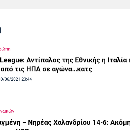
Χάντμπολ
Ηρακλής
Βόλος
Μπορούσια
Παρί Σεν
η
Ντόρτμουντ
Ζερμέν
υρώπη
Πόρτο
Μπενφίκα
League: Αντίπαλος της Εθνικής η Ιταλία
 από τις ΗΠΑ σε αγώνα…κατς
30/06/2021 23:44
υναικών
αγμένη – Νηρέας Χαλανδρίου 14-6: Ακόμη