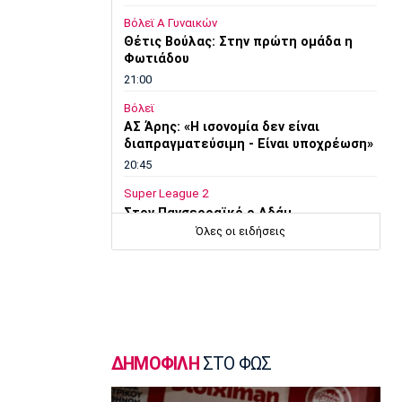
Βόλεϊ Α Γυναικών
Θέτις Βούλας: Στην πρώτη ομάδα η
Φωτιάδου
21:00
Βόλεϊ
ΑΣ Άρης: «Η ισονομία δεν είναι
διαπραγματεύσιμη - Είναι υποχρέωση»
20:45
Super League 2
Στον Πανσερραϊκό ο Αδάμ
Όλες οι ειδήσεις
20:30
Μπάσκετ Ελλάδα
Σ.Ε.Φ.: Παρουσίαση της νέας του
μορφής στη... Δ.Ε.Θ
20:15
Super League 1
ΔΗΜΟΦΙΛΗ
ΣΤΟ ΦΩΣ
«Όχι του Θεμπάγιος σε σούπερ
πρόταση ελληνικής ομάδας!»