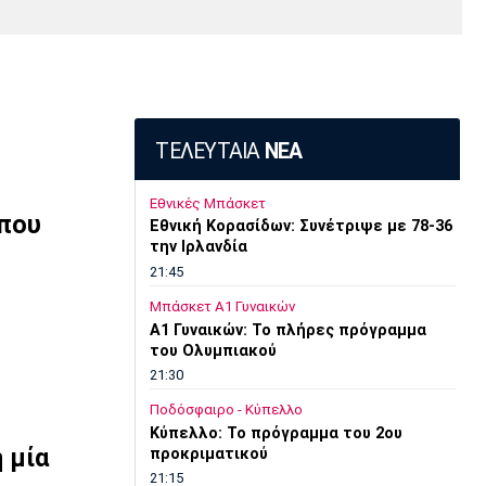
Media
Παρασκήνιο
Μαρσέιγ
Μονακό
Ερυθρός
Τότεναμ
Πρόγραμμα TV
Αστέρας
ΤΕΛΕΥΤΑΙΑ
ΝΕΑ
Εθνικές Μπάσκετ
 που
Εθνική Κορασίδων: Συνέτριψε με 78-36
την Ιρλανδία
21:45
Μπάσκετ Α1 Γυναικών
A1 Γυναικών: To πλήρες πρόγραμμα
του Ολυμπιακού
21:30
Ποδόσφαιρο - Κύπελλο
Κύπελλο: Το πρόγραμμα του 2ου
 μία
προκριματικού
21:15