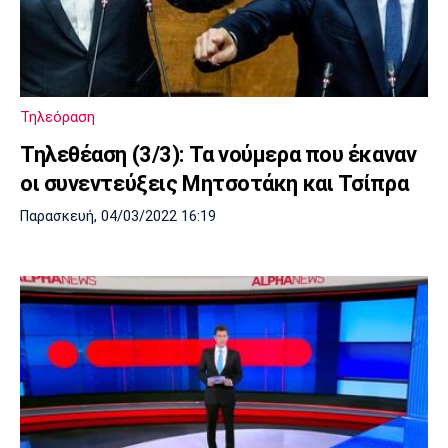
Μουσική
Στήλες
Πολιτισμός
Τραγούδια
Πρόγραμμα TV
Ιωνικός
Κηφισιά
Πανσερραϊκός
Cine Spot
Τηλεόραση
Running
Τηλεθέαση (3/3): Τα νούμερα που έκαναν
οι συνεντεύξεις Μητσοτάκη και Τσίπρα
Media
Παρασκευή, 04/03/2022 16:19
Μπαρτσελόνα
Ρεάλ
Ατλέτικο
Μαδρίτης
Μαδρίτης
Παρασκήνιο
Μάντσεστερ
Τσέλσι
Άρσεναλ
Γιουνάιτεντ