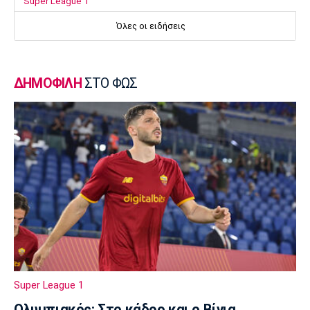
Super League 1
Επιστρέφει αύριο στη Θεσσαλονίκη ο
Όλες οι ειδήσεις
Ηρακλής
23:50
Μπάσκετ Ελλάδα
ΔΗΜΟΦΙΛΗ
ΣΤΟ ΦΩΣ
Επίσημα στον Άρη ο Άνταμ Μοκόκα
23:35
Europa League
Μπρούνο: «Δουλέψαμε καλά στην άμυνα»
23:32
Ποδόσφαιρο - Διεθνή
Κακή εβδομάδα για τη βαθμολογία της UEFA
23:23
Γ Εθνική
Αστέρας Βάρης: Νέες προσθήκες στο
ρόστερ
Super League 1
23:20
Ολυμπιακός: Στο κάδρο και ο Βίνια