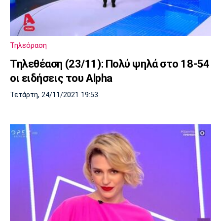
Λίβερπουλ
Μάντσεστερ
Γιουβέντους
Σίτι
Τηλεόραση
Ίντερ
Μίλαν
Μπάγερν
Τηλεθέαση (23/11): Πολύ ψηλά στο 18-54
οι ειδήσεις του Alpha
Τετάρτη, 24/11/2021 19:53
Μπορούσια
Παρί Σεν
Μαρσέιγ
Ντόρτμουντ
Ζερμέν
Μονακό
Ερυθρός
Τότεναμ
Αστέρας