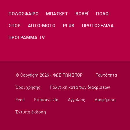
το 2032!
22:35
ΠΟΔΟΣΦΑΙΡΟ
ΜΠΑΣΚΕΤ
ΒΟΛΕΪ
ΠΟΛΟ
Ποδόσφαιρο - Διεθνή
ΣΠΟΡ
AUTO-MOTO
PLUS
ΠΡΩΤΟΣΕΛΙΔΑ
Επίσημα στη Ρεάλ Μαδρίτης ο Ντιομαντέ
22:20
ΠΡΟΓΡΑΜΜΑ TV
Super League 1
Ατρόμητος: Ήττα (2-1) από την ΑΕ Λεμεσού
στο τελευταίο φιλικό
22:05
© Copyright 2026 - ΦΩΣ ΤΩΝ ΣΠΟΡ
Ταυτότητα
Κολύμβηση
Κούβελος σε αδελφές Αλεξανδρή: «Μας
Όροι χρήσης
Πολιτική κατά των διακρίσεων
κάνατε υπερήφανους και ευτυχισμένους»
21:50
Feed
Επικοινωνία
Αγγελίες
Διαφήμιση
Super League 2
Έντυπη έκδοση
Ο Ζορζίνιο στον Πανσερραϊκό
21:35
Ποδόσφαιρο - Εθνικές Ομάδες