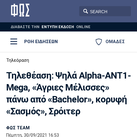
ΔΙΑΒΑΣΤΕ THN
ΕΝΤΥΠΗ ΕΚΔΟΣΗ
ONLINE
ΡΟΗ ΕΙΔΗΣΕΩΝ
ΟΜΑΔΕΣ
Ποδόσφαιρο
Τηλεόραση
ΠΟΔΟΣΦΑΙΡΟ
ΜΠΑΣΚΕΤ
Τηλεθέαση: Ψηλά Alpha-ΑΝΤ1-
Super League 1
Μπάσκετ
ΒΟΛΕΪ
ΠΟΛΟ
ΣΠΟΡ
Mega, «Άγριες Μέλισσες»
Ολυμπιακός
ΑΕΚ
ΠΑΟΚ
Super League 2
Ελλάδα
Ολυμπιακοί Αγώνες
πάνω από «Bachelor», κορυφή
AUTO-MOTO
PLUS
Γ Εθνική
Εθνική
Βόλεϊ
«Σασμός», Σρόιτερ
Ελλάδα
EuroLeague
Πόλο
Παναθηναϊκός
Ατρόμητος
Πανιώνιος
ΦΩΣ TEAM
Πέμπτη, 30/09/2021 16:53
Champions League
ΝΒΑ
Τένις