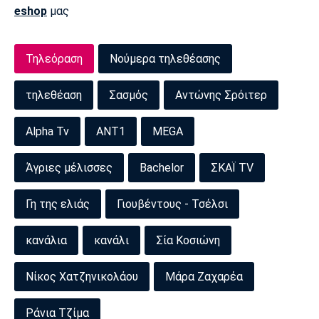
eshop
μας
Τηλεόραση
Νούμερα τηλεθέασης
τηλεθέαση
Σασμός
Αντώνης Σρόιτερ
Alpha Tv
ΑΝΤ1
MEGA
Άγριες μέλισσες
Bachelor
ΣΚΑΪ TV
Γη της ελιάς
Γιουβέντους - Τσέλσι
κανάλια
κανάλι
Σία Κοσιώνη
Νίκος Χατζηνικολάου
Μάρα Ζαχαρέα
Ράνια Τζίμα