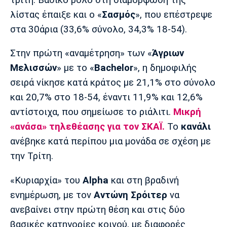
Λίβερπουλ
Μάντσεστερ
Γιουβέντους
Σίτι
λίστας έπαιξε και ο «
Σασμός
», που επέστρεψε
στα 30άρια (33,6% σύνολο, 34,3% 18-54).
Στην πρώτη «αναμέτρηση» των «
Άγριων
Ίντερ
Μίλαν
Μπάγερν
Μελισσών
» με το «
Bachelor
», η δημοφιλής
σειρά νίκησε κατά κράτος με 21,1% στο σύνολο
και 20,7% στο 18-54, έναντι 11,9% και 12,6%
αντίστοιχα, που σημείωσε το ριάλιτι.
Μικρή
Μπορούσια
Παρί Σεν
Μαρσέιγ
«ανάσα»
τηλεθέασης
για τον
ΣΚΑΪ.
Το
κανάλι
Ντόρτμουντ
Ζερμέν
ανέβηκε κατά περίπου μια μονάδα σε σχέση με
την Τρίτη.
«Κυριαρχία» του
Alpha
και στη βραδινή
Μονακό
Ερυθρός
Τότεναμ
Αστέρας
ενημέρωση, με τον
Αντώνη Σρόιτερ
να
ανεβαίνει στην πρώτη θέση και στις δύο
βασικές κατηγορίες κοινού, με διαφορές