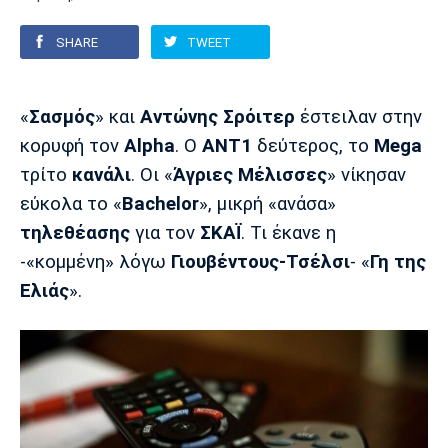
SHARE
TWEET
Europa League
Α Γυναικών
Σπορ
Αστέρας
ΠΑΣ Γιάννινα
Λεβαδειακός
Τρίπολης
Conference League
Champions League
Στίβος
Auto-Moto
«
Σασμός
» και
Αντώνης Σρόιτερ
έστειλαν στην
κορυφή τον
Alpha
. Ο
ΑΝΤ1
δεύτερος, το
Mega
Διεθνή
Κύπελλο
Γυμναστική
Αυτοκίνητο
Tech
τρίτο
κανάλι
. Οι «
Άγριες Μέλισσες
» νίκησαν
Παναιτωλικός
Λαμία
ΑΕΛ
Euro
EuroCup
Κολύμβηση
Formula 1
Gaming
Plus
εύκολα το «
Bachelor
», μικρή «ανάσα»
τηλεθέασης
για τον
ΣΚΑΪ
. Τι έκανε η
Εθνικές Ομάδες
Basket League
Χάντμπολ
Μοτοσυκλέτα
Gadgets
Θέατρο
Blogs
-«κομμένη» λόγω
Γιουβέντους-Τσέλσι
- «
Γη της
Ελιάς
».
Κύπελλο
Α2 Μπάσκετ
Smartphones
Σινεμά
Η Εφημερίδα
Απόλλων
Άρης
ΟΦΗ
Σμύρνης
Διαιτησία
FIBA World Cup 2023
Ευ ζην
Πρωτοσέλιδα
Ποδόσφαιρο Γυναικών
Βιβλίο
Έντυπη έκδοση
Παναχαϊκή
Ηρακλής
Βόλος