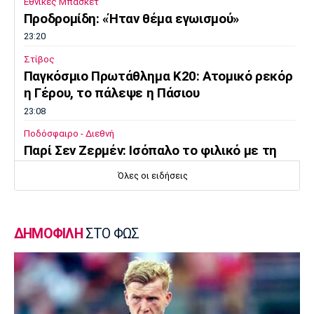
Εθνικές Μπάσκετ
Προδρομίδη: «Ήταν θέμα εγωισμού»
23:20
Στίβος
Παγκόσμιο Πρωτάθλημα Κ20: Ατομικό ρεκόρ
η Γέρου, το πάλεψε η Πάσιου
23:08
Ποδόσφαιρο - Διεθνή
Παρί Σεν Ζερμέν: Ισόπαλο το φιλικό με τη
Μάντσεστερ Γιουνάιτεντ
Όλες οι ειδήσεις
22:55
Ποδόσφαιρο - Διεθνή
Σκωτία: «Δύο στα δύο» η Σεντ Μίρεν, πρώτη
ΔΗΜΟΦΙΛΗ
ΣΤΟ ΦΩΣ
νίκη για Νταντί
22:40
Επικαιρότητα
Τραγωδία στην Πάρο: Παιδί 4 ετών πνίγηκε