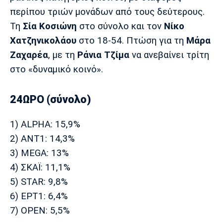
περίπου τριών μονάδων από τους δεύτερους.
Πόρτο
Μπενφίκα
Τη
Σία Κοσιώνη
στο σύνολο και τον
Νίκο
Χατζηνικολάου
στο 18-54. Πτώση για τη
Μάρα
Ζαχαρέα
, με τη
Ράνια Τζίμα
να ανεβαίνει τρίτη
στο «δυναμικό κοινό».
24ΩΡΟ (σύνολο)
1) ALPHA: 15,9%
2) ΑΝΤ1: 14,3%
3) MEGA: 13%
4) ΣΚΑΪ: 11,1%
5) STAR: 9,8%
6) ΕΡΤ1: 6,4%
7) OPEN: 5,5%