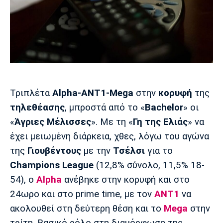
Μουσική
Στήλες
Πολιτισμός
Τραγούδια
Πρόγραμμα TV
Ιωνικός
Κηφισιά
Πανσερραϊκός
Cine Spot
Running
Τριπλέτα
Alpha-ΑΝΤ1-Mega
στην
κορυφή
της
Media
τηλεθέασης
, μπροστά από το «
Bachelor
» οι
Μπαρτσελόνα
Ρεάλ
Ατλέτικο
Μαδρίτης
Μαδρίτης
«
Άγριες Μέλισσες
». Με τη «
Γη της Ελιάς
» να
Παρασκήνιο
έχει μειωμένη διάρκεια, χθες, λόγω του αγώνα
της
Γιουβέντους
με την
Τσέλσι
για το
Champions League
(12,8% σύνολο, 11,5% 18-
Μάντσεστερ
Τσέλσι
Άρσεναλ
Γιουνάιτεντ
54), ο
Alpha
ανέβηκε στην κορυφή και στο
24ωρο και στο prime time, με τον
ΑΝΤ1
να
ακολουθεί στη δεύτερη θέση και το
Mega
στην
τρίτη. Βασικό ρόλο στη διαμόρφωση της