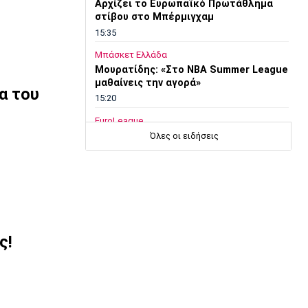
Αρχίζει το Ευρωπαϊκό Πρωτάθλημα
στίβου στο Μπέρμιγχαμ
15:35
Μπάσκετ Ελλάδα
Μουρατίδης: «Στο NBA Summer League
μαθαίνεις την αγορά»
α του
15:20
EuroLeague
Χάποελ Τελ Αβίβ: Τέλος ο Κουλέτσοφ
Όλες οι ειδήσεις
15:05
Μπάσκετ Ελλάδα
Κουκουλεκίδης: «Στη Σαουδική Αραβία
βρήκα αυτό που πάντα επιζητούσα»
14:50
ς!
Super League 1
Παναθηναϊκός: Επέστρεψε ο Τετέι
14:35
Super League 1
Σπόρτινγκ: Η επιβεβαίωση για τον