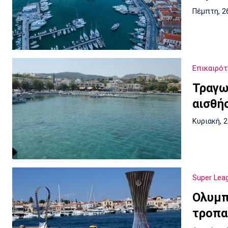
Πέμπτη, 2
Επικαιρό
Τραγω
αισθή
Κυριακή, 
Super Lea
Ολυμπ
τροπαί