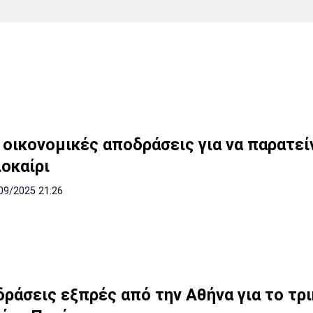
Χάντμπολ
Ηρακλής
Βόλος
Μπορούσια
Παρί Σεν
Ντόρτμουντ
Ζερμέν
Πόρτο
Μπενφίκα
 οικονομικές αποδράσεις για να παρατεί
λοκαίρι
09/2025 21:26
δράσεις εξπρές από την Αθήνα για το τρ