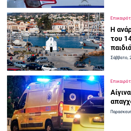
Επικαιρό
Η ανά
του 1
παιδι
Σάββατο, 
Επικαιρό
Αίγιν
απαγχ
Παρασκευή