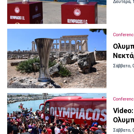
Δευτέρα, 
Conferenc
Ολυμπ
Νεκτάρ
Σάββατο, 
Conferenc
Video
Ολυμπ
Σάββατο, 