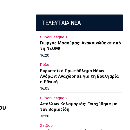
ΤΕΛΕΥΤΑΙΑ
ΝΕΑ
Super League 1
Γιώργος Μασούρας: Ανακοινώθηκε από
ο
τη ΝΕΟΜ!
16:20
Πόλο
Ευρωπαϊκό Πρωτάθλημα Νέων
Ανδρών: Αναχώρησε για τη Βουλγαρία
η Εθνική
16:05
Super League 2
Απόλλων Καλαμαριάς: Ενισχύθηκε με
ου
τον Βοριαζίδη
15:50
Στίβος