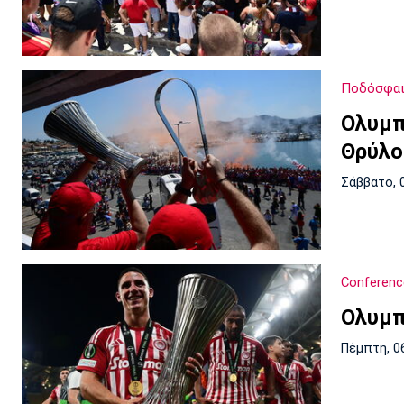
Ποδόσφαι
Ολυμπ
Θρύλου
Σάββατο, 
Conferenc
Ολυμπ
Πέμπτη, 0