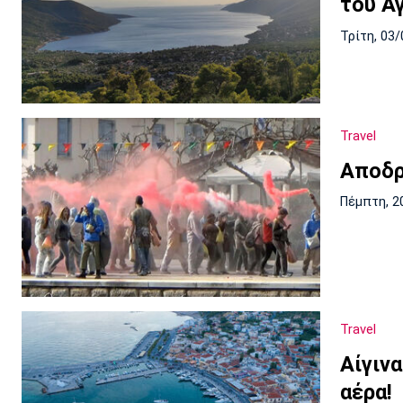
του Α
Τρίτη, 03/
Travel
Αποδρ
Πέμπτη, 2
Travel
Αίγιν
αέρα!