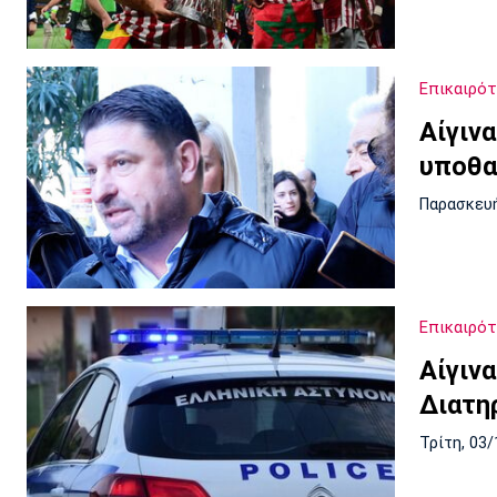
Επικαιρό
Αίγιν
υποθα
Παρασκευή
Επικαιρό
Αίγιν
Διατη
Τρίτη, 03/