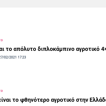
Χάντμπολ
Ηρακλής
Βόλος
Μπορούσια
Παρί Σεν
Ντόρτμουντ
Ζερμέν
το
Πόρτο
Μπενφίκα
αι το απόλυτο διπλοκάμπινο αγροτικό 4
27/02/2021 17:23
το
είναι το φθηνότερο αγροτικό στην Ελλάδ