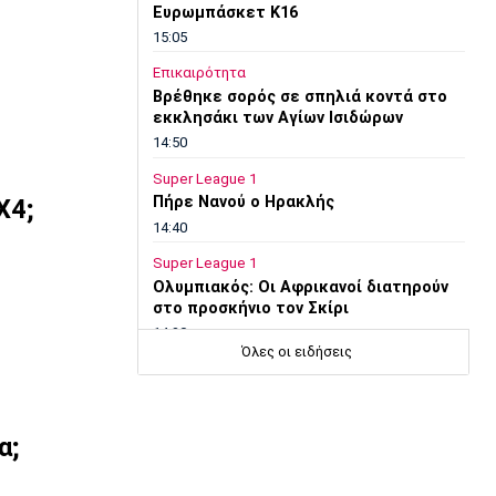
Ευρωμπάσκετ Κ16
15:05
Επικαιρότητα
Βρέθηκε σορός σε σπηλιά κοντά στο
εκκλησάκι των Αγίων Ισιδώρων
14:50
Super League 1
Πήρε Νανού ο Ηρακλής
Χ4;
14:40
Super League 1
Ολυμπιακός: Οι Αφρικανοί διατηρούν
στο προσκήνιο τον Σκίρι
14:30
Όλες οι ειδήσεις
Ποδόσφαιρο - Διεθνή
Ολοκληρώνει τη μεταγραφή του
Ντιομαντέ η Νότιγχαμ
14:20
α;
Super League 1