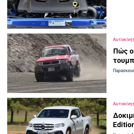
Αυτοκίνη
Πώς ο
τουμπ
Παρασκευή
Αυτοκίνη
Δοκιμ
Editio