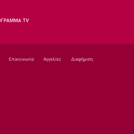
Super League 1
Παρουσίασε την τρίτη φανέλα του ο
ΟΦΗ (pic)
ΟΓΡΑΜΜΑ TV
12:30
Super League 1
Τέλος από την ΑΕΚ ο Αλέξης Δέδες
12:20
Εθνικές Μπάσκετ
Επικοινωνία
Αγγελίες
Διαφήμιση
Εθνική Νεανίδων: Με Βουλγαρία για τις
θέσεις 5-6
12:10
Super League 2
Ο Θανάσης Στάικος στο «ΦΩΣ»: «Η
κουλτούρα του νησιού ξεχωρίζει»
12:00
Επικαιρότητα
Εγκαταλείπουν μαζικά την Αθήνα οι
αδειούχοι
11:50