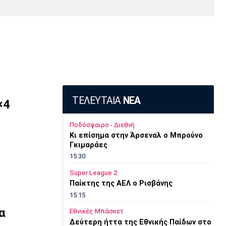
Media
Παρασκήνιο
Μαρσέιγ
Μονακό
Ερυθρός
Τότεναμ
Πρόγραμμα TV
Αστέρας
ΤΕΛΕΥΤΑΙΑ
ΝΕΑ
×4
Ποδόσφαιρο - Διεθνή
Κι επίσημα στην Άρσεναλ ο Μπρούνο
Γκιμαράες
15:30
Super League 2
Παίκτης της ΑΕΛ ο Ρισβάνης
15:15
α
Εθνικές Μπάσκετ
Δεύτερη ήττα της Εθνικής Παίδων στο