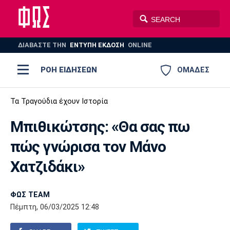
ΔΙΑΒΑΣΤΕ THN
ΕΝΤΥΠΗ ΕΚΔΟΣΗ
ONLINE
ΡΟΗ ΕΙΔΗΣΕΩΝ
ΟΜΑΔΕΣ
Ποδόσφαιρο
Τα Τραγούδια έχουν Ιστορία
ΠΟΔΟΣΦΑΙΡΟ
ΜΠΑΣΚΕΤ
Μπιθικώτσης: «Θα σας πω
Super League 1
Μπάσκετ
ΒΟΛΕΪ
ΠΟΛΟ
ΣΠΟΡ
πώς γνώρισα τον Μάνο
Ολυμπιακός
ΑΕΚ
ΠΑΟΚ
Super League 2
Ελλάδα
Ολυμπιακοί Αγώνες
Χατζιδάκι»
AUTO-MOTO
PLUS
Γ Εθνική
Εθνική
Βόλεϊ
ΦΩΣ TEAM
Ελλάδα
EuroLeague
Πόλο
Παναθηναϊκός
Ατρόμητος
Πανιώνιος
Πέμπτη, 06/03/2025 12:48
Champions League
ΝΒΑ
Τένις