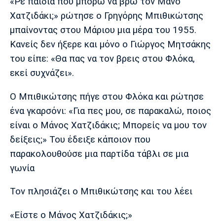
Μουσική
Στήλες
«Ρε παιδιά πού μπορώ να βρω τον Μάνο
Χατζιδάκι;» ρώτησε ο Γρηγόρης Μπιθικώτσης
Πολιτισμός
Τραγούδια
Πρόγραμμα TV
μπαίνοντας στου Μάριου μια μέρα του 1955.
Ιωνικός
Κηφισιά
Πανσερραϊκός
Κανείς δεν ήξερε και μόνο ο Γιώργος Μητσάκης
Cine Spot
του είπε: «Θα πας να τον βρεις στου Φλόκα,
εκεί συχνάζει».
Running
Ο Μπιθικώτσης πήγε στου Φλόκα και ρώτησε
Media
ένα γκαρσόνι: «Για πες μου, σε παρακαλώ, ποιος
Μπαρτσελόνα
Ρεάλ
Ατλέτικο
Μαδρίτης
Μαδρίτης
Παρασκήνιο
είναι ο Μάνος Χατζιδάκις; Μπορείς να μου τον
δείξεις;» Του έδειξε κάποιον που
παρακολουθούσε μια παρτίδα τάβλι σε μια
γωνία
Μάντσεστερ
Τσέλσι
Άρσεναλ
Γιουνάιτεντ
Τον πλησιάζει ο Μπιθικώτσης και του λέει
«Είστε ο Μάνος Χατζιδάκις;»