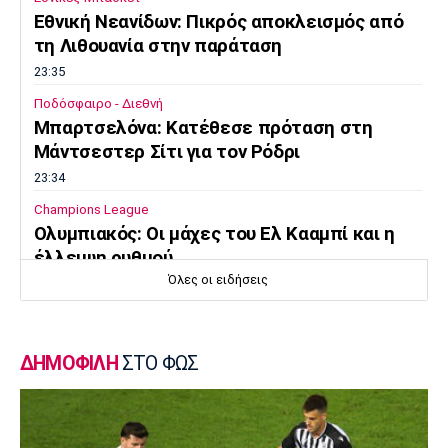
Εθνική Νεανίδων: Πικρός αποκλεισμός από
τη Λιθουανία στην παράταση
23:35
Ποδόσφαιρο - Διεθνή
Μπαρτσελόνα: Κατέθεσε πρόταση στη
Μάντσεστερ Σίτι για τον Ρόδρι
23:34
Champions League
Ολυμπιακός: Οι μάχες του Ελ Κααμπί και η
έλλειψη ρυθμού
Όλες οι ειδήσεις
23:33
Ποδόσφαιρο - Διεθνή
Συνεχίζει στο MLS ο Σέρχι Ρομπέρτο
ΔΗΜΟΦΙΛΗ
ΣΤΟ ΦΩΣ
23:22
Στίβος
Παγκόσμιο Πρωτάθλημα Κ20: Έκτη θέση για
την Ραφαηλίδου στον τελικό της