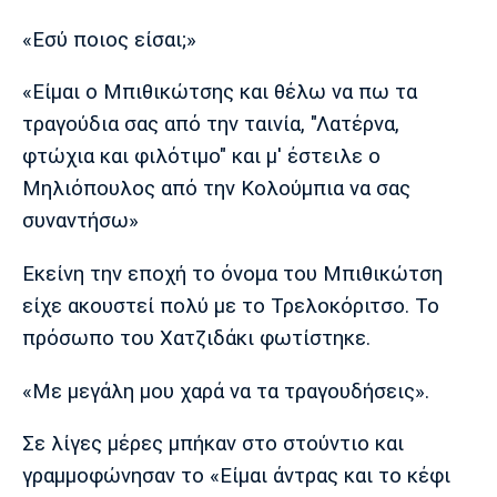
Λίβερπουλ
Μάντσεστερ
Γιουβέντους
Σίτι
«Εσύ ποιος είσαι;»
«Είμαι ο Μπιθικώτσης και θέλω να πω τα
τραγούδια σας από την ταινία, "Λατέρνα,
Ίντερ
Μίλαν
Μπάγερν
φτώχια και φιλότιμο" και μ' έστειλε ο
Μηλιόπουλος από την Κολούμπια να σας
συναντήσω»
Μπορούσια
Παρί Σεν
Μαρσέιγ
Εκείνη την εποχή το όνομα του Μπιθικώτση
Ντόρτμουντ
Ζερμέν
είχε ακουστεί πολύ με το Τρελοκόριτσο. Το
πρόσωπο του Χατζιδάκι φωτίστηκε.
«Με μεγάλη μου χαρά να τα τραγουδήσεις».
Μονακό
Ερυθρός
Τότεναμ
Αστέρας
Σε λίγες μέρες μπήκαν στο στούντιο και
γραμμοφώνησαν το «Είμαι άντρας και το κέφι