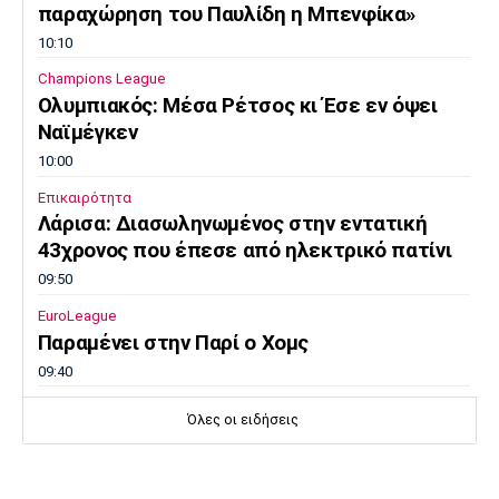
παραχώρηση του Παυλίδη η Μπενφίκα»
10:10
Champions League
Ολυμπιακός: Μέσα Ρέτσος κι Έσε εν όψει
Ναϊμέγκεν
10:00
Επικαιρότητα
Λάρισα: Διασωληνωμένος στην εντατική
43χρονος που έπεσε από ηλεκτρικό πατίνι
09:50
EuroLeague
Παραμένει στην Παρί ο Χομς
09:40
Ποδόσφαιρο - Διεθνή
Όλες οι ειδήσεις
L’Equipe: «Στο κενό πρόταση 115 εκατ. ευρώ
της Λίβερπουλ για Μπαρκολά»
09:30