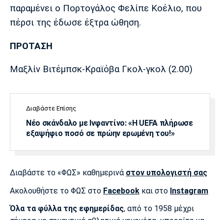
Λίβερπουλ
Μάντσεστερ
Γιουβέντους
παραμένει ο Πορτογάλος Φελίπε Κοέλιο, που
Σίτι
πέρσι της έδωσε έξτρα ώθηση.
ΠΡΟΤΑΣΗ
Ίντερ
Μίλαν
Μπάγερν
Μαξλίν Βιτέμπσκ-Κραϊόβα Γκολ-γκολ (2.00)
Διαβάστε Επίσης
Μπορούσια
Παρί Σεν
Μαρσέιγ
Νέο σκάνδαλο με Ινφαντίνο: «Η UEFA πλήρωσε
Ντόρτμουντ
Ζερμέν
εξαψήφιο ποσό σε πρώην ερωμένη του!»
Διαβάστε το «ΦΩΣ» καθημερινά
στον υπολογιστή σας
Μονακό
Ερυθρός
Τότεναμ
Αστέρας
Ακολουθήστε το ΦΩΣ στο
Facebook
και στο
Instagram
Όλα τα φύλλα της εφημερίδας
, από το 1958 μέχρι