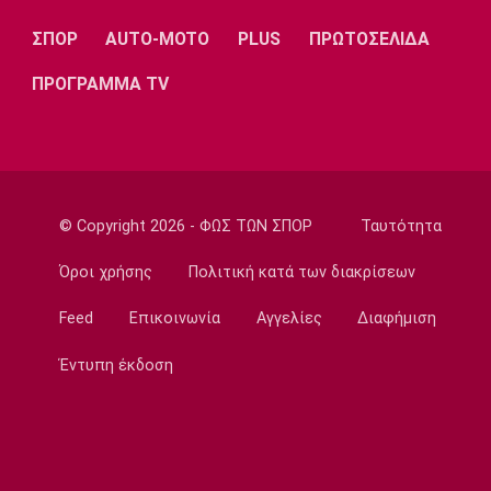
08:00
ΣΠΟΡ
AUTO-MOTO
PLUS
ΠΡΩΤΟΣΕΛΙΔΑ
Ποδόσφαιρο - Διεθνή
Νέο σκάνδαλο με Ινφαντίνο: «Η UEFA
ΠΡΟΓΡΑΜΜΑ TV
πλήρωσε εξαψήφιο ποσό σε πρώην
ερωμένη του!»
07:50
Μπάσκετ Ελλάδα
Χάρις: «Να αποτελέσω ηγέτη του Κολοσσού
© Copyright 2026 - ΦΩΣ ΤΩΝ ΣΠΟΡ
Ταυτότητα
μέσα από το παράδειγμά μου»
07:40
Όροι χρήσης
Πολιτική κατά των διακρίσεων
Ποδόσφαιρο - Διεθνή
Feed
Επικοινωνία
Αγγελίες
Διαφήμιση
Ντιομαντέ: «Όταν μου έκανε πρόταση η Ρεάλ
ένιωσα τόσο περήφανος»
Έντυπη έκδοση
07:30
Τηλεόραση
Τηλεόραση: Οι αθλητικές μεταδόσεις του
Σαββάτου (8/8)