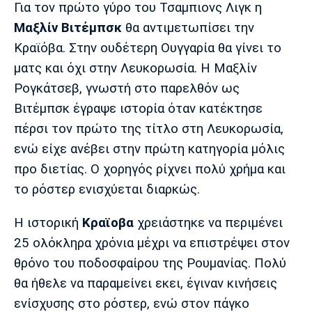
Μουσική
Στήλες
Για τον πρώτο γύρο του Τσαμπιονς Λιγκ η
Μαξλίν Βιτέμπσκ
θα αντιμετωπίσει την
Πολιτισμός
Τραγούδια
Πρόγραμμα TV
Κραϊόβα. Στην ουδέτερη Ουγγαρία θα γίνει το
Ιωνικός
Κηφισιά
Πανσερραϊκός
ματς και όχι στην Λευκορωσία. Η Μαξλίν
Cine Spot
Ρογκάτσεβ, γνωστή στο παρελθόν ως
Running
Βιτέμπσκ έγραψε ιστορία όταν κατέκτησε
πέρσι τον πρώτο της τίτλο στη Λευκορωσία,
Media
ενώ είχε ανέβει στην πρώτη κατηγορία μόλις
Μπαρτσελόνα
Ρεάλ
Ατλέτικο
Μαδρίτης
Μαδρίτης
προ διετίας. Ο χορηγός ρίχνει πολύ χρήμα και
Παρασκήνιο
το ρόστερ ενισχύεται διαρκώς.
Η ιστορική
Κραϊοβα
χρειάστηκε να περιμένει
Μάντσεστερ
Τσέλσι
Άρσεναλ
25 ολόκληρα χρόνια μέχρι να επιστρέψει στον
Γιουνάιτεντ
θρόνο του ποδοσφαίρου της Ρουμανίας. Πολύ
θα ήθελε να παραμείνει εκει, έγιναν κινήσεις
ενίσχυσης στο ρόστερ, ενώ στον πάγκο