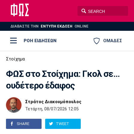
ΔΙΑΒΑΣΤΕ THN
ΕΝΤΥΠΗ ΕΚΔΟΣΗ
ONLINE
ΡΟΗ ΕΙΔΗΣΕΩΝ
ΟΜΑΔΕΣ
Ποδόσφαιρο
Στοίχημα
ΠΟΔΟΣΦΑΙΡΟ
ΜΠΑΣΚΕΤ
ΦΩΣ στο Στοίχημα: Γκολ σε...
Super League 1
Μπάσκετ
ΒΟΛΕΪ
ΠΟΛΟ
ΣΠΟΡ
ουδέτερο έδαφος
Ολυμπιακός
ΑΕΚ
ΠΑΟΚ
Super League 2
Ελλάδα
Ολυμπιακοί Αγώνες
AUTO-MOTO
PLUS
Στράτος Διακουμόπουλος
Γ Εθνική
Εθνική
Βόλεϊ
Τετάρτη, 08/07/2026 12:05
Ελλάδα
EuroLeague
Πόλο
Παναθηναϊκός
Ατρόμητος
Πανιώνιος
SHARE
TWEET
Champions League
ΝΒΑ
Τένις