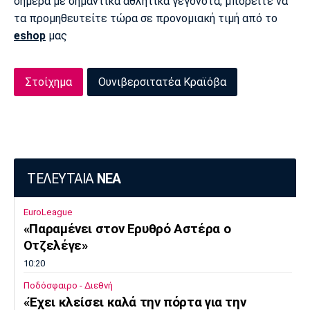
σήμερα με σημαντικά αθλητικά γεγονότα, μπορείτε να
τα προμηθευτείτε τώρα σε προνομιακή τιμή από το
Πόρτο
Μπενφίκα
eshop
μας
Στοίχημα
Ουνιβερσιτατέα Κραϊόβα
ΤΕΛΕΥΤΑΙΑ
ΝΕΑ
EuroLeague
«Παραμένει στον Ερυθρό Αστέρα ο
Οτζελέγε»
10:20
Ποδόσφαιρο - Διεθνή
«Έχει κλείσει καλά την πόρτα για την