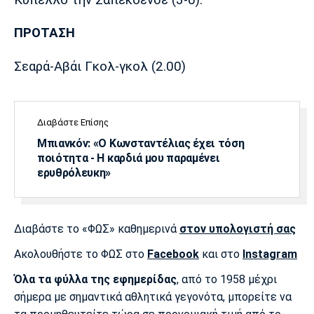
Λίβερπουλ
Μάντσεστερ
Γιουβέντους
Σίτι
ΠΡΟΤΑΣΗ
Σεαρά-Αβάι Γκολ-γκολ (2.00)
Ίντερ
Μίλαν
Μπάγερν
Διαβάστε Επίσης
Μπιανκόν: «Ο Κωνσταντέλιας έχει τόση
ποιότητα - Η καρδιά μου παραμένει
Μπορούσια
Παρί Σεν
Μαρσέιγ
ερυθρόλευκη»
Ντόρτμουντ
Ζερμέν
Διαβάστε το «ΦΩΣ» καθημερινά
στον υπολογιστή σας
Μονακό
Ερυθρός
Τότεναμ
Ακολουθήστε το ΦΩΣ στο
Facebook
και στο
Instagram
Αστέρας
Όλα τα φύλλα της εφημερίδας
, από το 1958 μέχρι
σήμερα με σημαντικά αθλητικά γεγονότα, μπορείτε να