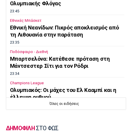
Ολυμπιακής Φλόγας
23:45
Εθνικές Μπάσκετ
Εθνική Νεανίδων: Πικρός αποκλεισμός από
τη Λιθουανία στην παράταση
23:35
Ποδόσφαιρο - Διεθνή
Μπαρτσελόνα: Κατέθεσε πρόταση στη
Μάντσεστερ Σίτι για τον Ρόδρι
23:34
Champions League
Ολυμπιακός: Οι μάχες του Ελ Κααμπί και η
έλλειψη ρυθμού
Όλες οι ειδήσεις
23:33
Ποδόσφαιρο - Διεθνή
Συνεχίζει στο MLS ο Σέρχι Ρομπέρτο
ΔΗΜΟΦΙΛΗ
ΣΤΟ ΦΩΣ
23:22