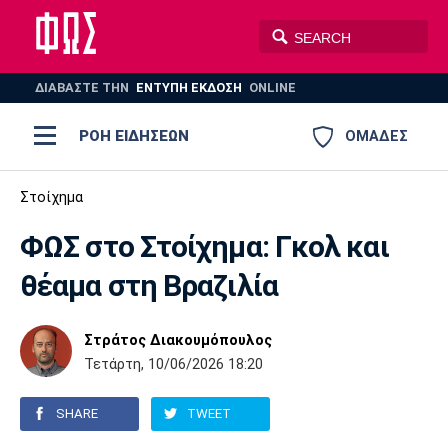
ΔΙΑΒΑΣΤΕ THN
ΕΝΤΥΠΗ ΕΚΔΟΣΗ
ONLINE
ΡΟΗ ΕΙΔΗΣΕΩΝ
ΟΜΑΔΕΣ
Ποδόσφαιρο
Στοίχημα
ΠΟΔΟΣΦΑΙΡΟ
ΜΠΑΣΚΕΤ
ΦΩΣ στο Στοίχημα: Γκολ και
Super League 1
Μπάσκετ
ΒΟΛΕΪ
ΠΟΛΟ
ΣΠΟΡ
θέαμα στη Βραζιλία
Ολυμπιακός
ΑΕΚ
ΠΑΟΚ
Super League 2
Ελλάδα
Ολυμπιακοί Αγώνες
AUTO-MOTO
PLUS
Στράτος Διακουμόπουλος
Γ Εθνική
Εθνική
Βόλεϊ
Τετάρτη, 10/06/2026 18:20
Ελλάδα
EuroLeague
Πόλο
Παναθηναϊκός
Ατρόμητος
Πανιώνιος
SHARE
TWEET
Champions League
ΝΒΑ
Τένις