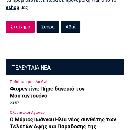
τα προμηθευτείτε τώρα σε προνομιακή τιμή από το
eshop
μας
Πόρτο
Μπενφίκα
Στοίχημα
Σεάρα
Αβαΐ
ΤΕΛΕΥΤΑΙΑ
ΝΕΑ
Ποδόσφαιρο - Διεθνή
Φιορεντίνα: Πήρε δανεικό τον
Μασταντουόνο
23:57
Ολυμπιακοί Αγώνες
O Μάριος Ιωάννου Ηλία νέος συνθέτης των
Τελετών Αφής και Παράδοσης της