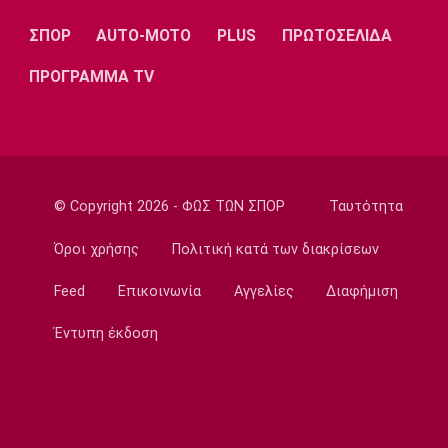
πετύχουν κάτι όμορφο»
ΣΠΟΡ
AUTO-MOTO
PLUS
ΠΡΩΤΟΣΕΛΙΔΑ
22:15
ΠΡΟΓΡΑΜΜΑ TV
Ποδόσφαιρο - Ελλάδα
Ολυμπιακός Β': Νικηφόρο το πρώτο φιλικό
22:03
EuroLeague
EuroLeague: Ξεχώρισε την καλύτερη
© Copyright 2026 - ΦΩΣ ΤΩΝ ΣΠΟΡ
Ταυτότητα
προσθήκη κάθε ομάδας
22:02
Όροι χρήσης
Πολιτική κατά των διακρίσεων
Super League 1
Feed
Επικοινωνία
Αγγελίες
Διαφήμιση
ΠΑΟΚ: Χειρουργήθηκε ο Μεϊτέ
22:00
Έντυπη έκδοση
Εθνικές Μπάσκετ
Εθνική Κορασίδων: Συνέτριψε με 78-36 την
Ιρλανδία
21:45