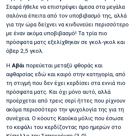
Μουσική
Στήλες
Σεαρά ήθελε να επιστρέψει άμεσα στα μεγάλα
Πολιτισμός
Τραγούδια
Πρόγραμμα TV
σαλόνια έπειτα από τον υποβιβασμό της, αλλά
για την ώρα δείχνει να κινδυνεύει περισσότερο
Ιωνικός
Κηφισιά
Πανσερραϊκός
Cine Spot
με έναν ακόμα υποβιβασμό! Τα τρία πιο
πρόσφατα ματς εξελίχθηκαν σε γκολ-γκολ και
Running
όβερ 2,5 γκολ.
Media
Η
Αβάι
πορεύεται μεταξύ φθοράς και
Μπαρτσελόνα
Ρεάλ
Ατλέτικο
Μαδρίτης
Μαδρίτης
αφθαρσίας εδώ και καιρό στην κατηγορία, από
Παρασκήνιο
τη στιγμή που δεν έχει κερδίσει στα εννιά πιο
πρόσφατα ματς. Και όχι μόνο αυτό, αλλά
προέρχεται από τρεις σερί ήττες που ρίχνουν
Μάντσεστερ
Τσέλσι
Άρσεναλ
Γιουνάιτεντ
ακόμα περισσότερο την ψυχολογία της για τη
συνέχεια. Ο κόουτς Καούκα μόλις που έσωσε
το κεφάλι του κερδίζοντας προ ημερών στο
Κύπελλο την Σαπεκοένσε (3-0).