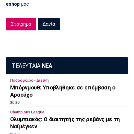
eshop
μας
Πόρτο
Μπενφίκα
Στοίχημα
Δανία
ΤΕΛΕΥΤΑΙΑ
ΝΕΑ
Ποδόσφαιρο - Διεθνή
Μπόρνμουθ: Υποβλήθηκε σε επέμβαση ο
Αραούχο
20:20
Champions League
Ολυμπιακός: Ο διαιτητής της ρεβάνς με τη
Ναϊμέγκεν