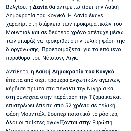
Μουσική
Στήλες
Βελγίου, η
Δανία
θα αντιμετωπίσει την Λαϊκή
Πολιτισμός
Τραγούδια
Πρόγραμμα TV
Δημοκρατία του Κονγκό. Η Δανία έκανε
χαρακίρι στη διάρκεια των προκριματικών του
Ιωνικός
Κηφισιά
Πανσερραϊκός
Cine Spot
Μουντιάλ και σε δεύτερο χρόνο απέτυχε μέσω
των μπαράζ να προκριθεί στην τελική φάση της
Running
διοργάνωσης. Προετοιμάζεται για το επόμενο
παράθυρο του Νέισιονς Λιγκ.
Media
Μπαρτσελόνα
Ρεάλ
Ατλέτικο
Μαδρίτης
Μαδρίτης
Αντίθετα, η
Λαϊκή Δημοκρατία του Κονγκό
Παρασκήνιο
έπειτα από σερι τρομερά αγχωτικών αγώνων,
κέρδισε πρώτα στα πέναλτι την Νιγηρία και
στη συνέχεια στην παράταση την Τζαμάικα και
Μάντσεστερ
Τσέλσι
Άρσεναλ
Γιουνάιτεντ
επιστρέφει έπειτα από 52 χρόνια σε τελική
φάση Μουντιάλ. Σουπερ ποιοτικό το ρόστερ,
όλοι οι παίκτες αγωνίζονται στην Ευρώπη.