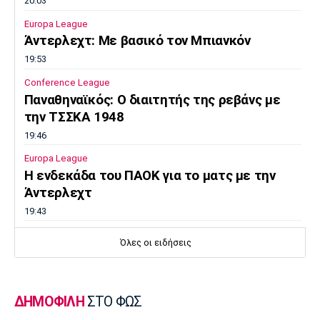
20:03
Europa League
Άντερλεχτ: Με βασικό τον Μπιανκόν
19:53
Conference League
Παναθηναϊκός: Ο διαιτητής της ρεβάνς με
την ΤΣΣΚΑ 1948
19:46
Europa League
Η ενδεκάδα του ΠΑΟΚ για το ματς με την
Άντερλεχτ
19:43
Super League 1
Όλες οι ειδήσεις
Το αποχαιρετιστήριο μήνυμα του Ορτέγκα
19:35
Ποδόσφαιρο - Διεθνή
ΔΗΜΟΦΙΛΗ
ΣΤΟ ΦΩΣ
Επίσημο! Ο Ορτέγκα στη Ρίβερ Πλέιτ