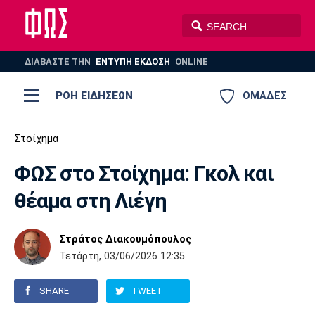
ΔΙΑΒΑΣΤΕ THN
ΕΝΤΥΠΗ ΕΚΔΟΣΗ
ONLINE
ΡΟΗ ΕΙΔΗΣΕΩΝ
ΟΜΑΔΕΣ
Ποδόσφαιρο
Στοίχημα
ΠΟΔΟΣΦΑΙΡΟ
ΜΠΑΣΚΕΤ
ΦΩΣ στο Στοίχημα: Γκολ και
Super League 1
Μπάσκετ
ΒΟΛΕΪ
ΠΟΛΟ
ΣΠΟΡ
θέαμα στη Λιέγη
Ολυμπιακός
ΑΕΚ
ΠΑΟΚ
Super League 2
Ελλάδα
Ολυμπιακοί Αγώνες
AUTO-MOTO
PLUS
Στράτος Διακουμόπουλος
Γ Εθνική
Εθνική
Βόλεϊ
Τετάρτη, 03/06/2026 12:35
Ελλάδα
EuroLeague
Πόλο
Παναθηναϊκός
Ατρόμητος
Πανιώνιος
SHARE
TWEET
Champions League
ΝΒΑ
Τένις