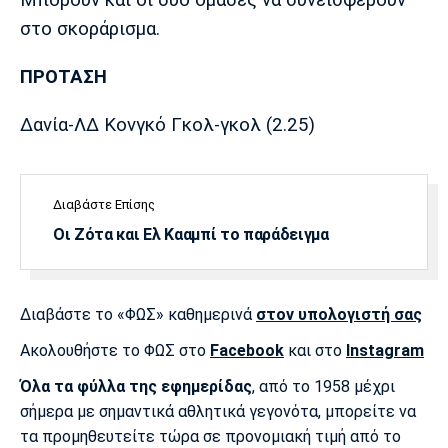
Μπορούν και οι δύο ομάδες να συνεισφέρουν
Λίβερπουλ
Μάντσεστερ
Γιουβέντους
Σίτι
στο σκοράρισμα.
ΠΡΟΤΑΣΗ
Δανία-ΛΔ Κονγκό Γκολ-γκολ (2.25)
Ίντερ
Μίλαν
Μπάγερν
Διαβάστε Επίσης
Οι Ζότα και Ελ Κααμπί το παράδειγμα
Μπορούσια
Παρί Σεν
Μαρσέιγ
Ντόρτμουντ
Ζερμέν
Διαβάστε το «ΦΩΣ» καθημερινά
στον υπολογιστή σας
Ακολουθήστε το ΦΩΣ στο
Facebook
και στο
Instagram
Μονακό
Ερυθρός
Τότεναμ
Αστέρας
Όλα τα φύλλα της εφημερίδας
, από το 1958 μέχρι
σήμερα με σημαντικά αθλητικά γεγονότα, μπορείτε να
τα προμηθευτείτε τώρα σε προνομιακή τιμή από το