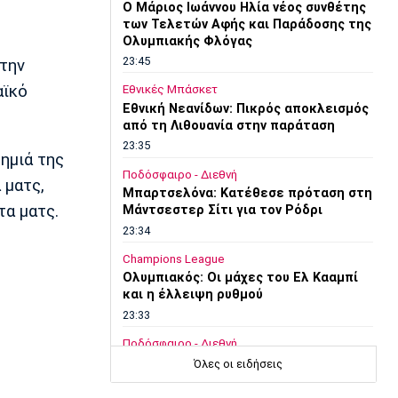
O Μάριος Ιωάννου Ηλία νέος συνθέτης
των Τελετών Αφής και Παράδοσης της
η
Ολυμπιακής Φλόγας
23:45
 την
αϊκό
Εθνικές Μπάσκετ
Εθνική Νεανίδων: Πικρός αποκλεισμός
από τη Λιθουανία στην παράταση
23:35
ημιά της
Ποδόσφαιρο - Διεθνή
 ματς,
Μπαρτσελόνα: Κατέθεσε πρόταση στη
τα ματς.
Μάντσεστερ Σίτι για τον Ρόδρι
23:34
Champions League
Ολυμπιακός: Οι μάχες του Ελ Κααμπί
και η έλλειψη ρυθμού
23:33
Ποδόσφαιρο - Διεθνή
Συνεχίζει στο MLS ο Σέρχι Ρομπέρτο
Όλες οι ειδήσεις
23:22