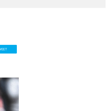
Media
Παρασκήνιο
Μαρσέιγ
Μονακό
Ερυθρός
Τότεναμ
Πρόγραμμα TV
Αστέρας
WEET