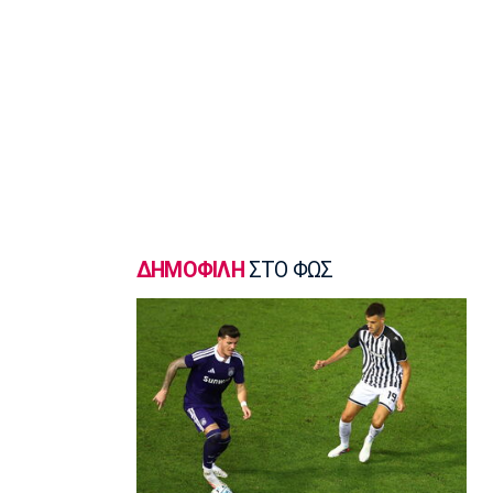
σφυροβολίας η Τσερνόβα
22:49
Super League 1
Αστέρας Τρίπολης: Εύκολη νίκη με 2-0
επί του Πύργου
22:47
Βόλεϊ
Δεύτερη σερί ήττά για την Εθνική
Γυναικών από την Σουηδία
22:45
ΔΗΜΟΦΙΛΗ
ΣΤΟ ΦΩΣ
Ποδόσφαιρο - Διεθνή
Κύπρος: Ποδοσφαιριστές μπορούν να
γίνουν και διαιτητές
22:30
Εθνικές Μπάσκετ
Ρήγα: «Τα κορίτσια δείχνουν έτοιμα να
πετύχουν κάτι όμορφο»
22:15
Ποδόσφαιρο - Ελλάδα