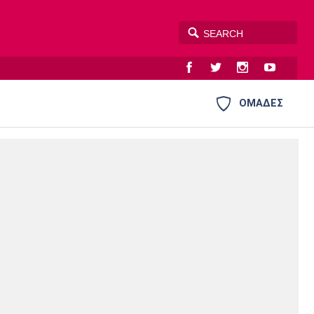
ΟΜΑΔΕΣ
Plus
Blogs
Θέατρο
Η Εφημερίδα
Σινεμά
Πρωτοσέλιδα
Ατλέτικο
Μάντσεστερ
Τσέλσι
Άρσεναλ
Μαδρίτης
Γιουνάιτεντ
Ευ ζην
Έντυπη έκδοση
Βιβλίο
Στήλες
Μουσική
Τραγούδια
Γιουβέντους
Ίντερ
Μίλαν
Μπάγερν
Πολιτισμός
Cine Spot
Running