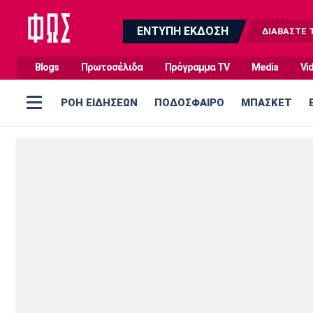
ΕΝΤΥΠΗ ΕΚΔΟΣΗ
ΔΙΑΒΑΣΤΕ 
Blogs
Πρωτοσέλιδα
Πρόγραμμα TV
Media
Vi
ΡΟΗ ΕΙΔΗΣΕΩΝ
ΠΟΔΟΣΦΑΙΡΟ
ΜΠΑΣΚΕΤ
Ποδόσφαιρο
Μπάσκετ
Super League 1
Ελλάδα
Super League 2
Εθνική
Ολυμπιακός
ΑΕΚ
ΠΑΟΚ
Παναθηναϊκός
Γ Εθνική
EuroLeague
Ελλάδα
ΝΒΑ
Champions League
Α Γυναικών
Αστέρας
ΠΑΣ Γιάννινα
Λεβαδειακός
Παναιτωλικός
Europa League
Champions League
Τρίπολης
Conference League
Κύπελλο