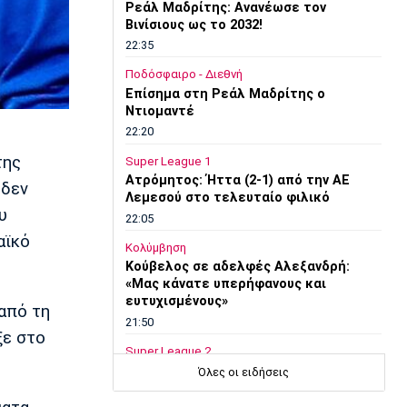
Ρεάλ Μαδρίτης: Ανανέωσε τον
Βινίσιους ως το 2032!
22:35
Ποδόσφαιρο - Διεθνή
Επίσημα στη Ρεάλ Μαδρίτης ο
Ντιομαντέ
22:20
της
Super League 1
Ατρόμητος: Ήττα (2-1) από την ΑΕ
 δεν
Λεμεσού στο τελευταίο φιλικό
υ
22:05
αϊκό
Κολύμβηση
Κούβελος σε αδελφές Αλεξανδρή:
«Μας κάνατε υπερήφανους και
ευτυχισμένους»
από τη
21:50
ξε στο
Super League 2
Ο Ζορζίνιο στον Πανσερραϊκό
Όλες οι ειδήσεις
21:35