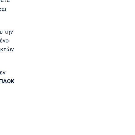
ματα
Ποδόσφαιρο - Εθνικές Ομάδες
και
Ουρουγουάη: Ο Φορλάν νέος
προπονητής της εθνικής
21:20
υ την
Ποδόσφαιρο - Διεθνή
PSV Αϊντχόφεν: Επίσημο του Κόστιτς
μένο
21:05
ικτών
Conference League
Παναθηναϊκός: Προς εξάντληση τα
εισιτήρια για τη ρεβάνς με την ΤΣΣΚΑ
εν
1948
ΠΑΟΚ
20:50
Ποδόσφαιρο - Διεθνή
Η UEFA εμμένει στην απόφαση της
20:35
Ποδόσφαιρο - Διεθνή
Μπόρνμουθ: Υποβλήθηκε σε επέμβαση
ο Αραούχο
20:20