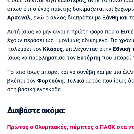
«Ίσως να είναι λίγο καλύτερος, άντε το πολύ ισά
όπως ότι ο ένας παίκτης δοκιμάζεται και ξεχωρ
Αρσεναλ,
ενώ ο άλλος διαπρέπει με
Ξάνθη
και τ
Αυτή ίσως να μην είναι η πρώτη φορά που ο
Ευτέ
έχουν περάσει ως... μονίμως αδικημένο. Για χρόνι
πολεμάει τον
Κλάους,
επιλέγοντας στην
Εθνική
ίσως να προβλημάτισε τον
Ευτέρπη
που μπορεί τ
Το ίδιο ίσως μπορεί και να συνέβη και με μια ά
βλέπει τον
Φορτούνη.
Τελικά αυτός που ίσως δεν
στη βασική εντεκάδα.
Διαβάστε ακόμα:
Πρώτος ο Ολυμπιακός, πέμπτος ο ΠΑΟΚ στα ντ