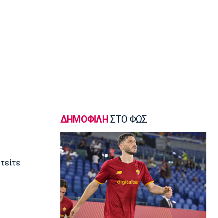
Champions League
Ολυμπιακός: Ο διαιτητής της ρεβάνς
με τη Ναϊμέγκεν
20:03
Europa League
Άντερλεχτ: Με βασικό τον Μπιανκόν
19:53
Conference League
Παναθηναϊκός: Ο διαιτητής της ρεβάνς
με την ΤΣΣΚΑ 1948
ΔΗΜΟΦΙΛΗ
ΣΤΟ ΦΩΣ
19:46
Europa League
Η ενδεκάδα του ΠΑΟΚ για το ματς με
την Άντερλεχτ
υτείτε
19:43
Super League 1
Το αποχαιρετιστήριο μήνυμα του
Ορτέγκα