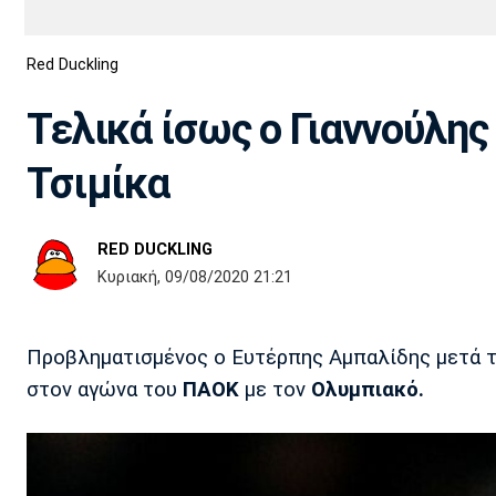
Διεθνή
EuroCup
Red Duckling
Euro
Basket League
Απόλλων
Άρης
ΟΦΗ
Παναχαϊκή
Εθνικές Ομάδες
Α2 Μπάσκετ
Σμύρνης
Τελικά ίσως ο Γιαννούλης
Κύπελλο
FIBA World Cup 2023
Διαιτησία
Τσιμίκα
Ποδόσφαιρο Γυναικών
Ιωνικός
Κηφισιά
Πανσερραϊκός
RED DUCKLING
Κυριακή, 09/08/2020 21:21
Προβληματισμένος ο Ευτέρπης Αμπαλίδης μετά 
στον αγώνα του
ΠΑΟΚ
με τον
Ολυμπιακό.