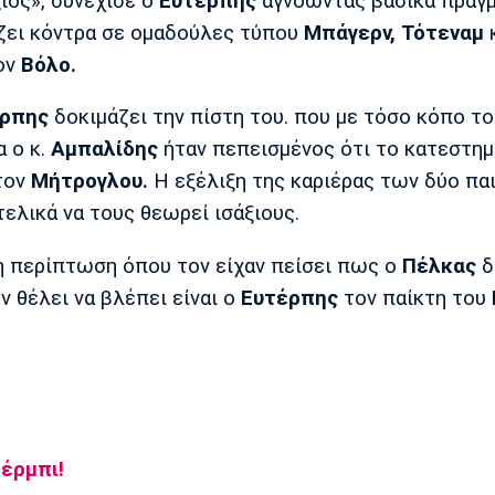
ξιος», συνέχισε ο
Ευτέρπης
αγνοώντας βασικά πράγ
ίζει κόντρα σε ομαδούλες τύπου
Μπάγερν, Τότεναμ
ον
Βόλο.
ρπης
δοκιμάζει την πίστη του. που με τόσο κόπο το
α ο κ.
Αμπαλίδης
ήταν πεπεισμένος ότι το κατεστη
τον
Μήτρογλου.
Η εξέλιξη της καριέρας των δύο πα
ελικά να τους θεωρεί ισάξιους.
λλη περίπτωση όπου τον είχαν πείσει πως ο
Πέλκας
δ
 θέλει να βλέπει είναι ο
Ευτέρπης
τον παίκτη του
έρμπι!