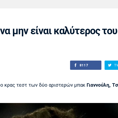
Χάντμπολ
Ηρακλής
Βόλος
Μπορούσια
Παρί Σεν
Ντόρτμουντ
Ζερμέν
 να μην είναι καλύτερος του
Πόρτο
Μπενφίκα
8117
T
το κρας τεστ των δύο αριστερών μπακ
Γιαννούλη, Τσ