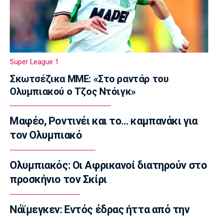
08:35
Στίβος
Παγκόσμιο Πρωτάθλημα Κ20: Η Ρούσου
κατέκτησε το ασημένιο μετάλλιο στα 800 μ.
08:20
Super League 1
Super League 1
Σκωτσέζικα ΜΜΕ: «Στο ραντάρ του
Ολυμπιακός: Το ενδιαφέρον για Καντιού και
Ολυμπιακού ο Τζος Ντόιγκ»
Κάσερες
08:05
Μαφέο, Ροντινέι και το… καμπανάκι για
Επικαιρότητα
Φωτιές: Πορτοκαλί συναγερμός σε Αττική
τον Ολυμπιακό
και πέντε περιοχές
07:50
Ολυμπιακός: Οι Αφρικανοί διατηρούν στο
Επικαιρότητα
προσκήνιο τον Σκίρι
Μηχανή της ΔΙΑΣ συγκρούστηκε με ΙΧ - Δύο
αστυνομικοί τραυματίες
Νάϊμεγκεν: Εντός έδρας ήττα από την
07:35