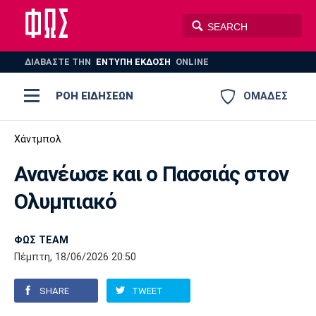
ΔΙΑΒΑΣΤΕ THN
ΕΝΤΥΠΗ ΕΚΔΟΣΗ
ONLINE
ΡΟΗ ΕΙΔΗΣΕΩΝ
ΟΜΑΔΕΣ
Ποδόσφαιρο
Χάντμπολ
ΠΟΔΟΣΦΑΙΡΟ
ΜΠΑΣΚΕΤ
Ανανέωσε και ο Πασσιάς στον
Super League 1
Μπάσκετ
ΒΟΛΕΪ
ΠΟΛΟ
ΣΠΟΡ
Ολυμπιακό
Ολυμπιακός
ΑΕΚ
ΠΑΟΚ
Super League 2
Ελλάδα
Ολυμπιακοί Αγώνες
AUTO-MOTO
PLUS
ΦΩΣ TEAM
Γ Εθνική
Εθνική
Βόλεϊ
Πέμπτη, 18/06/2026 20:50
Ελλάδα
EuroLeague
Πόλο
Παναθηναϊκός
Ατρόμητος
Πανιώνιος
SHARE
TWEET
Champions League
ΝΒΑ
Τένις