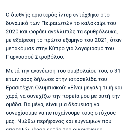
Μουσική
Στήλες
Ο διεθνής αριστερός ίντερ εντάχθηκε στο
Πολιτισμός
Τραγούδια
Πρόγραμμα TV
δυναμικό των Πειραιωτών το καλοκαίρι του
Ιωνικός
Κηφισιά
Πανσερραϊκός
Cine Spot
2020 και φοράει ανελλιπώς τα ερυθρόλευκα,
με εξαίρεση το πρώτο εξάμηνο του 2021, όταν
Running
μετακόμισε στην Κύπρο για λογαριασμό του
Παρνασσού Στροβόλου.
Media
Μπαρτσελόνα
Ρεάλ
Ατλέτικο
Μαδρίτης
Μαδρίτης
Μετά την ανανέωση του συμβολαίου του, ο 31
Παρασκήνιο
ετών άσος δήλωσε στην ιστοσελίδα του
Ερασιτέχνη Ολυμπιακού: «Είναι μεγάλη τιμή και
χαρά, να συνεχίζω την πορεία μου με αυτή την
Μάντσεστερ
Τσέλσι
Άρσεναλ
Γιουνάιτεντ
ομάδα. Για μένα, είναι μια δέσμευση να
συνεχίσουμε να πετυχαίνουμε τους στόχους
μας. Νιώθω περήφανος και ευγνώμων που
αποτελώ μέρος αυτής της οικογένειας.