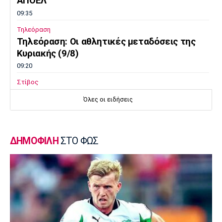
ΑΠΟΕΛ
09:35
Τηλεόραση
Τηλεόραση: Οι αθλητικές μεταδόσεις της
Κυριακής (9/8)
09:20
Στίβος
Παγκόσμιο Πρωτάθλημα Κ20: Πέμπτος ο
Όλες οι ειδήσεις
Αλιβιζάτος, ένατος ο Κουλούρης
09:05
Ποδόσφαιρο Γυναικών
ΔΗΜΟΦΙΛΗ
ΣΤΟ ΦΩΣ
Μπραν - ΠΑΟΚ 3-2: Τα highlights της
αναμέτρησης
08:50
Super League 2
Νίκη Βόλου: Νικηφόρο το φιλικό επί του
Σαρακηνού