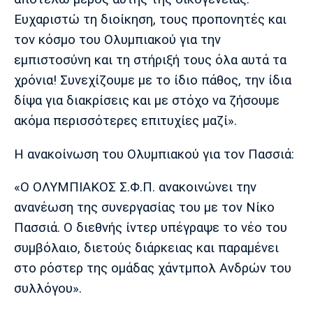
Λίβερπουλ
Μάντσεστερ
Γιουβέντους
Σίτι
Ευχαριστώ τη διοίκηση, τους προπονητές και
τον κόσμο του Ολυμπιακού για την
εμπιστοσύνη και τη στήριξή τους όλα αυτά τα
χρόνια! Συνεχίζουμε με το ίδιο πάθος, την ίδια
Ίντερ
Μίλαν
Μπάγερν
δίψα για διακρίσεις και με στόχο να ζήσουμε
ακόμα περισσότερες επιτυχίες μαζί».
Η ανακοίνωση του Ολυμπιακού για τον Πασσιά:
Μπορούσια
Παρί Σεν
Μαρσέιγ
Ντόρτμουντ
Ζερμέν
«Ο ΟΛΥΜΠΙΑΚΟΣ Σ.Φ.Π. ανακοινώνει την
ανανέωση της συνεργασίας του με τον Νίκο
Πασσιά. Ο διεθνής ίντερ υπέγραψε το νέο του
συμβόλαιο, διετούς διάρκειας και παραμένει
Μονακό
Ερυθρός
Τότεναμ
Αστέρας
στο ρόστερ της ομάδας χάντμπολ Ανδρών του
συλλόγου».