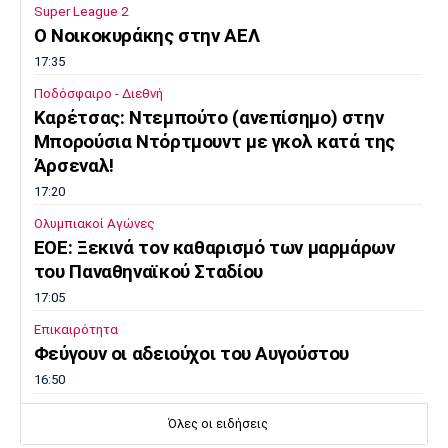
Λίβερπουλ
Μάντσεστερ
Γιουβέντους
Super League 2
Σίτι
O Noικοκυράκης στην ΑΕΛ
17:35
Ποδόσφαιρο - Διεθνή
Kαρέτσας: Ντεμπούτο (ανεπίσημο) στην
Ίντερ
Μίλαν
Μπάγερν
Μπορούσια Ντόρτμουντ με γκολ κατά της
Άρσεναλ!
17:20
Ολυμπιακοί Αγώνες
Μπορούσια
Παρί Σεν
Μαρσέιγ
EOE: Ξεκινά τον καθαρισμό των μαρμάρων
Ντόρτμουντ
Ζερμέν
του Παναθηναϊκού Σταδίου
17:05
Επικαιρότητα
Φεύγουν οι αδειούχοι του Αυγούστου
Μονακό
Ερυθρός
Τότεναμ
Αστέρας
16:50
Μπάσκετ Ελλάδα
Όλες οι ειδήσεις
Oλυμπιακός: Αμετακίνητος στα 3 εκατ. ευρώ