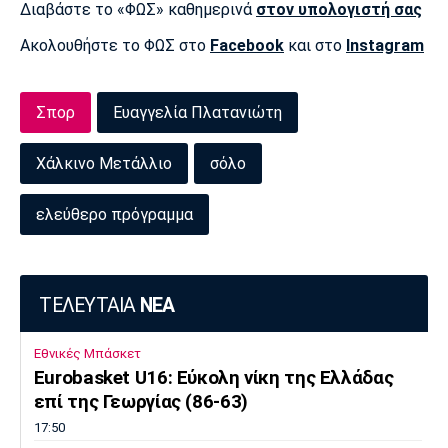
Μουσική
Στήλες
Διαβάστε το «ΦΩΣ» καθημερινά
στον υπολογιστή σας
Ακολουθήστε το ΦΩΣ στο
Facebook
και στο
Instagram
Πολιτισμός
Τραγούδια
Πρόγραμμα TV
Ιωνικός
Κηφισιά
Πανσερραϊκός
Cine Spot
Σπορ
Ευαγγελία Πλατανιώτη
Running
Χάλκινο Μετάλλιο
σόλο
Media
ελεύθερο πρόγραμμα
Μπαρτσελόνα
Ρεάλ
Ατλέτικο
Μαδρίτης
Μαδρίτης
Παρασκήνιο
ΤΕΛΕΥΤΑΙΑ
ΝΕΑ
Μάντσεστερ
Τσέλσι
Άρσεναλ
Εθνικές Μπάσκετ
Γιουνάιτεντ
Eurobasket U16: Εύκολη νίκη της Ελλάδας
επί της Γεωργίας (86-63)
17:50