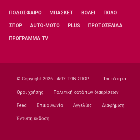
Μπραγκάνσα και ο Ολυμπιακός
ΠΟΔΟΣΦΑΙΡΟ
ΜΠΑΣΚΕΤ
ΒΟΛΕΪ
ΠΟΛΟ
14:20
ΣΠΟΡ
AUTO-MOTO
PLUS
ΠΡΩΤΟΣΕΛΙΔΑ
Super League 1
ΠΑΟΚ: Ανεβαίνει ο Γιαννούλης
ΠΡΟΓΡΑΜΜΑ TV
14:05
Γ Εθνική
Ιωνικός: Ενισχύθηκε με τον Παγώνη
13:50
Εθνικές Μπάσκετ
© Copyright 2026 - ΦΩΣ ΤΩΝ ΣΠΟΡ
Ταυτότητα
Σκούμα: «Είμαστε ενωμένες και
προετοιμασμένες»
Όροι χρήσης
Πολιτική κατά των διακρίσεων
13:35
Feed
Επικοινωνία
Αγγελίες
Διαφήμιση
Super League 1
Ηλιόπουλος σε Πήλιο: «Υπήρχαν άνθρωποι
Έντυπη έκδοση
που σε αμφισβήτησαν» (vid)
13:20