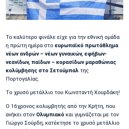
Μουσική
Στήλες
Πολιτισμός
Τραγούδια
Πρόγραμμα TV
Ιωνικός
Κηφισιά
Πανσερραϊκός
Cine Spot
Το καλύτερο φινάλε είχε για την εθνική ομάδα
Running
η πρώτη ημέρα στο
ευρωπαϊκό πρωτάθλημα
νέων ανδρών – νέων γυναικών, εφήβων-
Media
νεανίδων, παίδων – κορασίδων μαραθώνιας
Μπαρτσελόνα
Ρεάλ
Ατλέτικο
Μαδρίτης
Μαδρίτης
κολύμβησης στο Σετούμπαλ
της
Παρασκήνιο
Πορτογαλίας.
Τo χρυσό μετάλλιο του Κωνσταντή Χουρδάκη!
Μάντσεστερ
Τσέλσι
Άρσεναλ
Γιουνάιτεντ
Ο 16χρονος κολυμβητής από την Κρήτη, που
ανήκει στον
Ολυμπιακό
και γυμνάζεται με τον
Γιώργο Σούρδη, κατέκτησε το χρυσό μετάλλιο