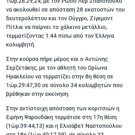
1ώρ.28:29,24, με τον Ρώσο Λεβ Σπανόπουλο
Πόρτο
Μπενφίκα
να ακολουθεί σε απόσταση 28 εκατοστών του
δευτερολέπτου και τον Ούγγρο, Ζίγκμοντ
Πίτλικ να παίρνει το χάλκινο μετάλλιο,
τερματίζοντας 1:44 πίσω από τον Έλληνα
κολυμβητή.
Στην κούρσα πήρε μέρος και ο Αντώνης
Σερζετάκης, με τον αθλητή του Ωρίωνα
Ηρακλείου να τερματίζει στην 8η θέση σε
1ώρ.29:47,30 σε σύνολο 34 κολυμβητών που
βρέθηκαν στην εκκίνηση.
Στην αντίστοιχη απόσταση των κοριτσιών η
Ειρήνη Ψαρουδάκη τερμάτισε στη 17η θέση
(1ώρ.39:44,13) και η Ελισάβετ Ναστοπούλου
στη 18η (1ώρ.40:17,59), σε σύνολο 33