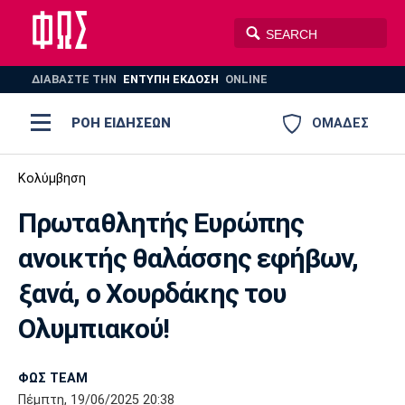
ΔΙΑΒΑΣΤΕ THN
ΕΝΤΥΠΗ ΕΚΔΟΣΗ
ONLINE
ΡΟΗ ΕΙΔΗΣΕΩΝ
ΟΜΑΔΕΣ
Ποδόσφαιρο
Κολύμβηση
ΠΟΔΟΣΦΑΙΡΟ
ΜΠΑΣΚΕΤ
Πρωταθλητής Ευρώπης
Super League 1
Μπάσκετ
ΒΟΛΕΪ
ΠΟΛΟ
ΣΠΟΡ
ανοικτής θαλάσσης εφήβων,
Ολυμπιακός
ΑΕΚ
ΠΑΟΚ
Super League 2
Ελλάδα
Ολυμπιακοί Αγώνες
ξανά, ο Χουρδάκης του
AUTO-MOTO
PLUS
Γ Εθνική
Εθνική
Βόλεϊ
Ολυμπιακού!
Ελλάδα
EuroLeague
Πόλο
Παναθηναϊκός
Ατρόμητος
Πανιώνιος
ΦΩΣ TEAM
Πέμπτη, 19/06/2025 20:38
Champions League
ΝΒΑ
Τένις