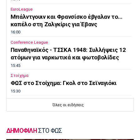
EuroLeague
Μπάλντγουιν και Φρανσίσκο έβγαλαν το...
καπέλο στη Ζαλγκίρις για Έβανς
16:00
Conference League
Παναθηναϊκός - ΤΣΣΚΑ 1948: Συλλήψεις 12
ατόμων για ναρκωτικά και φωτοβολίδες
15:45
Στοίχημα
ΦΩΣ στο Στοίχημα: Γκολ στο Σεϊναγιόκι
15:30
Κολύμβηση
Όλες οι ειδήσεις
Ανοιχτή Θάλασσα: Εξαιρετική εμφάνιση και
έκτη θέση ο Κυνηγάκης
15:15
ΔΗΜΟΦΙΛΗ
ΣΤΟ ΦΩΣ
Μπάσκετ Ελλάδα