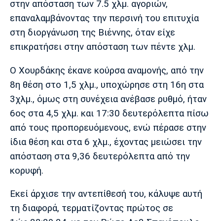
στην απόσταση των 7.5 χλμ. αγοριών,
Λίβερπουλ
Μάντσεστερ
Γιουβέντους
Σίτι
επαναλαμβάνοντας την περσινή του επιτυχία
στη διοργάνωση της Βιέννης, όταν είχε
επικρατήσει στην απόσταση των πέντε χλμ.
Ίντερ
Μίλαν
Μπάγερν
Ο Χουρδάκης έκανε κούρσα αναμονής, από την
8η θέση στο 1,5 χλμ., υποχώρησε στη 16η στα
3χλμ., όμως στη συνέχεια ανέβασε ρυθμό, ήταν
6ος στα 4,5 χλμ. και 17:30 δευτερόλεπτα πίσω
Μπορούσια
Παρί Σεν
Μαρσέιγ
από τους προπορευόμενους, ενώ πέρασε στην
Ντόρτμουντ
Ζερμέν
ίδια θέση και στα 6 χλμ., έχοντας μειώσει την
απόσταση στα 9,36 δευτερόλεπτα από την
κορυφή.
Μονακό
Ερυθρός
Τότεναμ
Αστέρας
Εκεί άρχισε την αντεπίθεσή του, κάλυψε αυτή
τη διαφορά, τερματίζοντας πρώτος σε