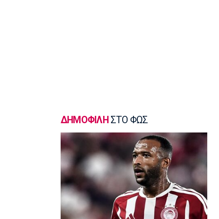
Ποδόσφαιρο - Διεθνή
Φιλική ήττα της Χαλ στο ντεμπούτο
του Τζολάκη
18:32
Εθνικές Μπάσκετ
Eurobasket U18: Με ανατροπή η
Ελλάδα, 67-65 τη Βουλγαρία
18:15
Βόλεϊ
ΕΟΠΕ: Τίμησε τον Κούβελο σε μια
ΔΗΜΟΦΙΛΗ
ΣΤΟ ΦΩΣ
ξεχωριστή βραδιά
18:00
Ποδόσφαιρο - Εθνικές Ομάδες
Νότια Κορέα: Η ομοσπονδία ζήτησε
συγγνώμη για την καταγγελία
17:45
Στίβος
Παγκόσμιο Πρωτάθλημα Κ20: Πέμπτη
θέση για τον Τζαμτζή