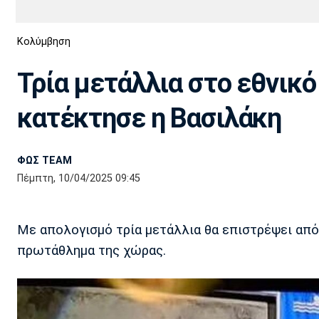
Διεθνή
EuroCup
Κολύμβηση
Euro
Basket League
Απόλλων
Άρης
ΟΦΗ
Παναχαϊκή
Εθνικές Ομάδες
Α2 Μπάσκετ
Σμύρνης
Τρία μετάλλια στο εθνικ
Κύπελλο
FIBA World Cup 2023
Διαιτησία
κατέκτησε η Βασιλάκη
Ποδόσφαιρο Γυναικών
Ιωνικός
Κηφισιά
Πανσερραϊκός
ΦΩΣ TEAM
Πέμπτη, 10/04/2025 09:45
Με απολογισμό τρία μετάλλια θα επιστρέψει από
πρωτάθλημα της χώρας.