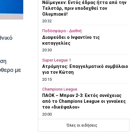
Νάϊμεγκεν: Εντός έδρας ήττα από την
Tελστάρ, πριν υποδεχθεί τον
Ολυμπιακό!
20:32
Ποδόσφαιρο - Διεθνή
θνικό
Διαψεύδει ο Ινφαντίνο τις
καταγγελίες
20:30
Super League 1
οση
Ατρόμητος: Επαγγελματικό συμβόλαιο
ύθερο με
για τον Κώτση
20:15
Champions League
ΠΑΟΚ – Μπραν 2-3: Εκτός συνέχειας
από το Champions League οι γυναίκες
του «δικέφαλου»
20:00
Super League 1
Όλες οι ειδήσεις
Λεβαδειακός: Και επίσημα δικός του ο
Εντιαγέ