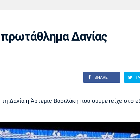
Χάντμπολ
Ηρακλής
Βόλος
Μπορούσια
Παρί Σεν
Ντόρτμουντ
Ζερμέν
ό πρωτάθλημα Δανίας
Πόρτο
Μπενφίκα
SHARE
T
 τη Δανία η Άρτεμις Βασιλάκη που συμμετείχε στο ε