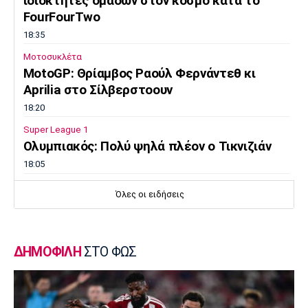
ιδιοκτήτες ομάδων στον κόσμο κατά το
FourFourTwo
18:35
Μοτοσυκλέτα
MotoGP: Θρίαμβος Ραούλ Φερνάντεθ κι
Aprilia στο Σίλβερστοουν
18:20
Super League 1
Ολυμπιακός: Πολύ ψηλά πλέον ο Τικνιζιάν
18:05
Εθνικές Μπάσκετ
Όλες οι ειδήσεις
Eurobasket U16: Εύκολη νίκη της Ελλάδας
επί της Γεωργίας (86-63)
17:50
ΔΗΜΟΦΙΛΗ
ΣΤΟ ΦΩΣ
Super League 2
O Noικοκυράκης στην ΑΕΛ
17:35