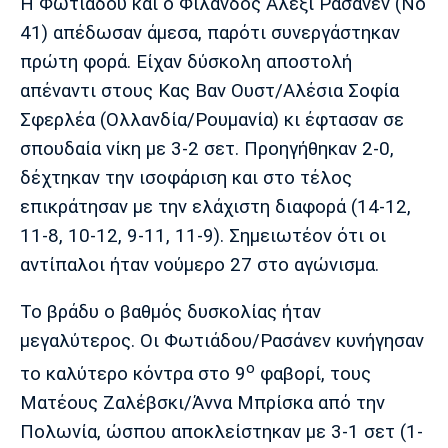
Η Φωτιάδου και ο Φιλανδός Αλέξι Ρασάνεν (Νο
41) απέδωσαν άμεσα, παρότι συνεργάστηκαν
πρώτη φορά. Είχαν δύσκολη αποστολή
απέναντι στους Κας Βαν Ουστ/Αλέσια Σοφία
Σφερλέα (Ολλανδία/Ρουμανία) κι έφτασαν σε
σπουδαία νίκη με 3-2 σετ. Προηγήθηκαν 2-0,
δέχτηκαν την ισοφάριση και στο τέλος
επικράτησαν με την ελάχιστη διαφορά (14-12,
11-8, 10-12, 9-11, 11-9). Σημειωτέον ότι οι
αντίπαλοι ήταν νούμερο 27 στο αγώνισμα.
Το βράδυ ο βαθμός δυσκολίας ήταν
μεγαλύτερος. Οι Φωτιάδου/Ρασάνεν κυνήγησαν
ο
το καλύτερο κόντρα στο 9
φαβορί, τους
Ματέους Ζαλέβσκι/Άννα Μπρίσκα από την
Πολωνία, ώσπου αποκλείστηκαν με 3-1 σετ (1-