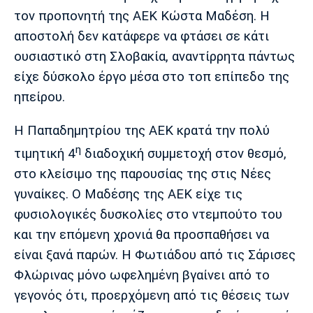
Λίβερπουλ
Μάντσεστερ
Γιουβέντους
τον προπονητή της ΑΕΚ Κώστα Μαδέση. Η
Σίτι
αποστολή δεν κατάφερε να φτάσει σε κάτι
ουσιαστικό στη Σλοβακία, αναντίρρητα πάντως
είχε δύσκολο έργο μέσα στο τοπ επίπεδο της
Ίντερ
Μίλαν
Μπάγερν
ηπείρου.
Η Παπαδημητρίου της ΑΕΚ κρατά την πολύ
η
τιμητική 4
διαδοχική συμμετοχή στον θεσμό,
Μπορούσια
Παρί Σεν
Μαρσέιγ
στο κλείσιμο της παρουσίας της στις Νέες
Ντόρτμουντ
Ζερμέν
γυναίκες. Ο Μαδέσης της ΑΕΚ είχε τις
φυσιολογικές δυσκολίες στο ντεμπούτο του
και την επόμενη χρονιά θα προσπαθήσει να
Μονακό
Ερυθρός
Τότεναμ
είναι ξανά παρών. Η Φωτιάδου από τις Σάρισες
Αστέρας
Φλώρινας μόνο ωφελημένη βγαίνει από το
γεγονός ότι, προερχόμενη από τις θέσεις των