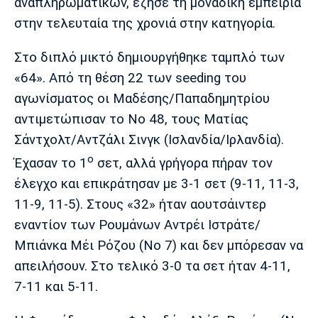
αναπληρωματικών, έζησε τη μοναδική εμπειρία
Πόρτο
Μπενφίκα
στην τελευταία της χρονιά στην κατηγορία.
Στο διπλό μικτό δημιουργήθηκε ταμπλό των
«64». Από τη θέση 22 των seeding του
αγωνίσματος οι Μαδέσης/Παπαδημητρίου
αντιμετώπισαν το Νο 48, τους Ματίας
Σάντχολτ/Αντζάλι Σινγκ (Ισλανδία/Ιρλανδία).
ο
Έχασαν το 1
σετ, αλλά γρήγορα πήραν τον
έλεγχο και επικράτησαν με 3-1 σετ (9-11, 11-3,
11-9, 11-5). Στους «32» ήταν αουτσάιντερ
εναντίον των Ρουμάνων Αντρέι Ιστράτε/
Μπιάνκα Μέι Ρόζου (Νο 7) και δεν μπόρεσαν να
απειλήσουν. Στο τελικό 3-0 τα σετ ήταν 4-11,
7-11 και 5-11.