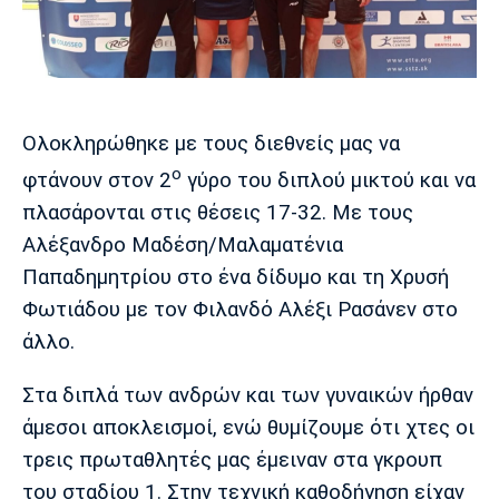
Μουσική
Στήλες
Πολιτισμός
Τραγούδια
Πρόγραμμα TV
Ιωνικός
Κηφισιά
Πανσερραϊκός
Cine Spot
Ολοκληρώθηκε με τους διεθνείς μας να
Running
ο
φτάνουν στον 2
γύρο του διπλού μικτού και να
πλασάρονται στις θέσεις 17-32. Με τους
Media
Αλέξανδρο Μαδέση/Μαλαματένια
Μπαρτσελόνα
Ρεάλ
Ατλέτικο
Μαδρίτης
Μαδρίτης
Παπαδημητρίου στο ένα δίδυμο και τη Χρυσή
Παρασκήνιο
Φωτιάδου με τον Φιλανδό Αλέξι Ρασάνεν στο
άλλο.
Μάντσεστερ
Τσέλσι
Άρσεναλ
Στα διπλά των ανδρών και των γυναικών ήρθαν
Γιουνάιτεντ
άμεσοι αποκλεισμοί, ενώ θυμίζουμε ότι χτες οι
τρεις πρωταθλητές μας έμειναν στα γκρουπ
του σταδίου 1. Στην τεχνική καθοδήγηση είχαν