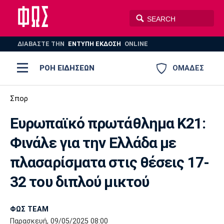
ΔΙΑΒΑΣΤΕ THN
ΕΝΤΥΠΗ ΕΚΔΟΣΗ
ONLINE
ΡΟΗ ΕΙΔΗΣΕΩΝ
ΟΜΑΔΕΣ
Ποδόσφαιρο
Σπορ
ΠΟΔΟΣΦΑΙΡΟ
ΜΠΑΣΚΕΤ
Ευρωπαϊκό πρωτάθλημα Κ21:
Super League 1
Μπάσκετ
ΒΟΛΕΪ
ΠΟΛΟ
ΣΠΟΡ
Φινάλε για την Ελλάδα με
Ολυμπιακός
ΑΕΚ
ΠΑΟΚ
Super League 2
Ελλάδα
Ολυμπιακοί Αγώνες
πλασαρίσματα στις θέσεις 17-
AUTO-MOTO
PLUS
Γ Εθνική
Εθνική
Βόλεϊ
32 του διπλού μικτού
Ελλάδα
EuroLeague
Πόλο
Παναθηναϊκός
Ατρόμητος
Πανιώνιος
ΦΩΣ TEAM
Παρασκευή, 09/05/2025 08:00
Champions League
ΝΒΑ
Τένις