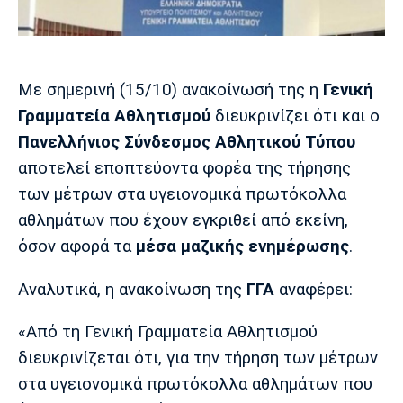
Μουσική
Στήλες
Πολιτισμός
Τραγούδια
Πρόγραμμα TV
Ιωνικός
Κηφισιά
Πανσερραϊκός
Με σημερινή (15/10) ανακοίνωσή της η
Γενική
Cine Spot
Γραμματεία Αθλητισμού
διευκρινίζει ότι και ο
Running
Πανελλήνιος Σύνδεσμος Αθλητικού Τύπου
αποτελεί εποπτεύοντα φορέα της τήρησης
Media
των μέτρων στα υγειονομικά πρωτόκολλα
Μπαρτσελόνα
Ρεάλ
Ατλέτικο
Μαδρίτης
Μαδρίτης
αθλημάτων που έχουν εγκριθεί από εκείνη,
Παρασκήνιο
όσον αφορά τα
μέσα μαζικής ενημέρωσης
.
Αναλυτικά, η ανακοίνωση της
ΓΓΑ
αναφέρει:
Μάντσεστερ
Τσέλσι
Άρσεναλ
Γιουνάιτεντ
«Από τη Γενική Γραμματεία Αθλητισμού
διευκρινίζεται ότι, για την τήρηση των μέτρων
στα υγειονομικά πρωτόκολλα αθλημάτων που