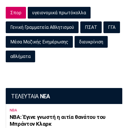
Σπορ
υγειονομικά πρωτόκολλα
Γενική Γραμματεία Αθλητισμού
ΠΣΑΤ
ΓΓΑ
Μέσα Μαζικής Ενημέρωσης
διευκρίνιση
αθλήματα
ΤΕΛΕΥΤΑΙΑ
ΝΕΑ
NBA
ΝΒΑ: Έγινε γνωστή η αιτία θανάτου του
Μπράντον Κλαρκ