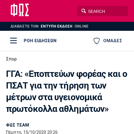
ΔΙΑΒΑΣΤΕ THN
ΕΝΤΥΠΗ ΕΚΔΟΣΗ
ONLINE
ΡΟΗ ΕΙΔΗΣΕΩΝ
ΟΜΑΔΕΣ
Ποδόσφαιρο
Σπορ
ΠΟΔΟΣΦΑΙΡΟ
ΜΠΑΣΚΕΤ
ΓΓΑ: «Εποπτεύων φορέας και ο
Super League 1
Μπάσκετ
ΒΟΛΕΪ
ΠΟΛΟ
ΣΠΟΡ
ΠΣΑΤ για την τήρηση των
Ολυμπιακός
ΑΕΚ
ΠΑΟΚ
Super League 2
Ελλάδα
Ολυμπιακοί Αγώνες
μέτρων στα υγειονομικά
AUTO-MOTO
PLUS
Γ Εθνική
Εθνική
Βόλεϊ
πρωτόκολλα αθλημάτων»
Ελλάδα
EuroLeague
Πόλο
Παναθηναϊκός
Ατρόμητος
Πανιώνιος
ΦΩΣ TEAM
Πέμπτη, 15/10/2020 20:26
Champions League
ΝΒΑ
Τένις