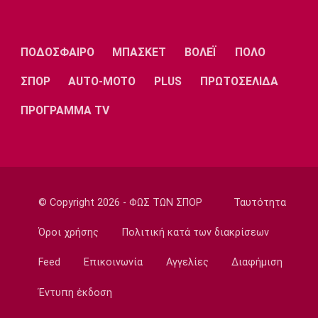
Πινγκ Πονγκ: Ασημένια η Τζαρίδου στο Όπεν
της Λετονίας
08:50
ΠΟΔΟΣΦΑΙΡΟ
ΜΠΑΣΚΕΤ
ΒΟΛΕΪ
ΠΟΛΟ
Εθνικές Μπάσκετ
Ευρωμπάσκετ Κορασίδων: Οι δηλώσεις του
ΣΠΟΡ
AUTO-MOTO
PLUS
ΠΡΩΤΟΣΕΛΙΔΑ
αγώνα Ιρλανδία-Ελλάδα
ΠΡΟΓΡΑΜΜΑ TV
08:40
Ποδόσφαιρο
Ο Τάσος Χατζηγιοβάνης κάλυψε το ποσό που
είχε ανάγκη ο μικρός Δημήτρης
08:30
© Copyright 2026 - ΦΩΣ ΤΩΝ ΣΠΟΡ
Ταυτότητα
Ποδόσφαιρο - Διεθνή
Παίρνει τον Ρόναλντ Αραούχο η Λίβερπουλ
Όροι χρήσης
Πολιτική κατά των διακρίσεων
08:20
Feed
Επικοινωνία
Αγγελίες
Διαφήμιση
Εθνικές Μπάσκετ
Κροατία: Με Χεζόνια και Ζούμπατς στα
Έντυπη έκδοση
προκριματικά