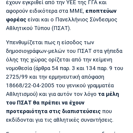
έχουν εγκριθεί από την ΥΕΕ της ΓΓΑ και
Λίβερπουλ
Μάντσεστερ
Γιουβέντους
Σίτι
αφορούν ειδικότερα στα ΜΜΕ,
εποπτεύων
φορέας
είναι και ο Πανελλήνιος Σύνδεσμος
Αθλητικού Τύπου (ΠΣΑΤ).
Ίντερ
Μίλαν
Μπάγερν
Υπενθυμίζεται πως η είσοδος των
δημοσιογράφων-μελών του ΠΣΑΤ στα γήπεδα
όλης της χώρας ορίζεται από την κείμενη
νομοθεσία (άρθρα 54 παρ. 3 και 134 παρ. 9 του
Μπορούσια
Παρί Σεν
Μαρσέιγ
2725/99 και την ερμηνευτική απόφαση
Ντόρτμουντ
Ζερμέν
18668/22-04-2005 του γενικού γραμματέα
Αθλητισμού) και για αυτόν τον λόγο
τα μέλη
του ΠΣΑΤ θα πρέπει να έχουν
Μονακό
Ερυθρός
Τότεναμ
προτεραιότητα στις διαπιστεύσεις
που
Αστέρας
εκδίδονται για τις αθλητικές συναντήσεις.