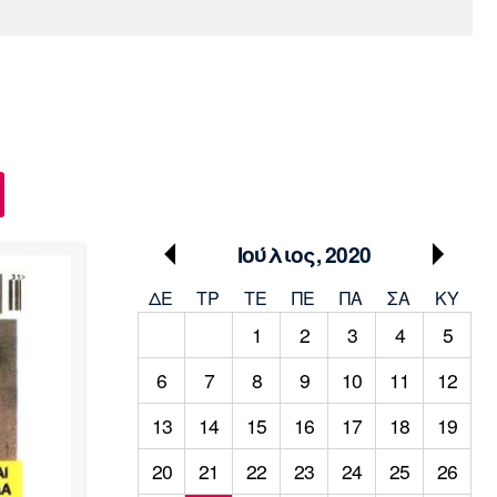
Media
Παρασκήνιο
Μαρσέιγ
Μονακό
Ερυθρός
Τότεναμ
Πρόγραμμα TV
Αστέρας
Ιούλιος, 2020
ΔΕ
ΤΡ
TΕ
ΠΕ
ΠΑ
ΣΑ
ΚΥ
1
2
3
4
5
6
7
8
9
10
11
12
13
14
15
16
17
18
19
20
21
22
23
24
25
26