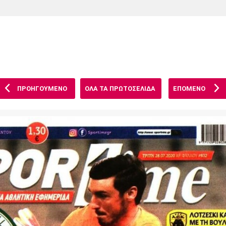
Χάντμπολ
Ηρακλής
Βόλος
Μπορούσια
Παρί Σεν
Ντόρτμουντ
Ζερμέν
ΠΡΟΗΓΟΥΜΕΝΟ
ΟΛΑ ΤΑ ΠΡΩΤΟΣΕΛΙΔΑ
ΕΠΟΜΕΝΟ
Πόρτο
Μπενφίκα