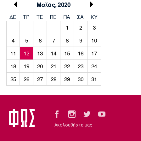
Μουσική
Στήλες
Μαϊος, 2020
Πολιτισμός
Τραγούδια
Πρόγραμμα TV
ΔΕ
ΤΡ
TΕ
ΠΕ
ΠΑ
ΣΑ
ΚΥ
1
2
3
Ιωνικός
Κηφισιά
Πανσερραϊκός
Cine Spot
4
5
6
7
8
9
10
Running
11
12
13
14
15
16
17
Media
18
19
20
21
22
23
24
Μπαρτσελόνα
Ρεάλ
Ατλέτικο
Μαδρίτης
Μαδρίτης
25
26
27
28
29
30
31
Παρασκήνιο
Μάντσεστερ
Τσέλσι
Άρσεναλ
Γιουνάιτεντ
Ακολουθήστε μας