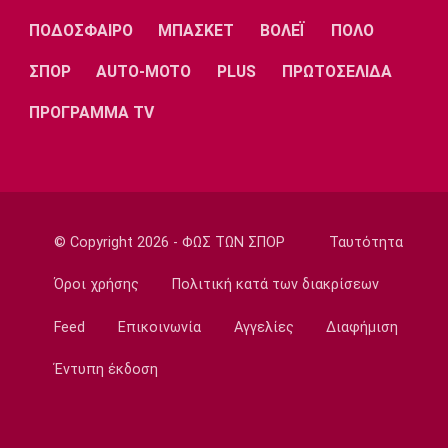
Λίβερπουλ
Μάντσεστερ
Γιουβέντους
Σίτι
ΠΟΔΟΣΦΑΙΡΟ
ΜΠΑΣΚΕΤ
ΒΟΛΕΪ
ΠΟΛΟ
ΣΠΟΡ
AUTO-MOTO
PLUS
ΠΡΩΤΟΣΕΛΙΔΑ
ΠΡΟΓΡΑΜΜΑ TV
Ίντερ
Μίλαν
Μπάγερν
Μπορούσια
Παρί Σεν
Μαρσέιγ
© Copyright 2026 - ΦΩΣ ΤΩΝ ΣΠΟΡ
Ταυτότητα
Ντόρτμουντ
Ζερμέν
Όροι χρήσης
Πολιτική κατά των διακρίσεων
Feed
Επικοινωνία
Αγγελίες
Διαφήμιση
Μονακό
Ερυθρός
Τότεναμ
Έντυπη έκδοση
Αστέρας