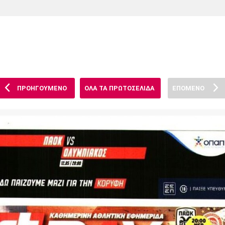
Χάντμπολ
Ηρακλής
Βόλος
Μπορούσια
Παρί Σεν
Ντόρτμουντ
Ζερμέν
ΠΡΟΗΓΟΥΜΕΝΟ
ΟΛΑ ΤΑ ΠΡΩΤΟΣΕΛΙΔΑ
ΕΠΟΜΕΝΟ
Πόρτο
Μπενφίκα