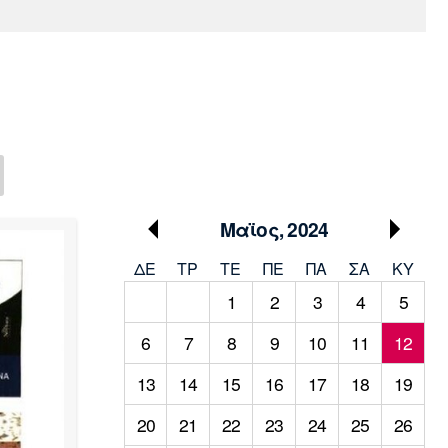
Media
Παρασκήνιο
Μαρσέιγ
Μονακό
Ερυθρός
Τότεναμ
Πρόγραμμα TV
Αστέρας
Μαϊος, 2024
ΔΕ
ΤΡ
TΕ
ΠΕ
ΠΑ
ΣΑ
ΚΥ
1
2
3
4
5
6
7
8
9
10
11
12
13
14
15
16
17
18
19
20
21
22
23
24
25
26