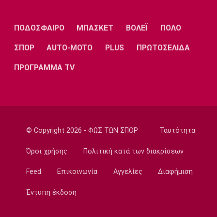
Λίβερπουλ
Μάντσεστερ
Γιουβέντους
Σίτι
ΠΟΔΟΣΦΑΙΡΟ
ΜΠΑΣΚΕΤ
ΒΟΛΕΪ
ΠΟΛΟ
ΣΠΟΡ
AUTO-MOTO
PLUS
ΠΡΩΤΟΣΕΛΙΔΑ
Ίντερ
Μίλαν
Μπάγερν
ΠΡΟΓΡΑΜΜΑ TV
Μπορούσια
Παρί Σεν
Μαρσέιγ
Ντόρτμουντ
Ζερμέν
© Copyright 2026 - ΦΩΣ ΤΩΝ ΣΠΟΡ
Ταυτότητα
Όροι χρήσης
Πολιτική κατά των διακρίσεων
Feed
Επικοινωνία
Αγγελίες
Διαφήμιση
Μονακό
Ερυθρός
Τότεναμ
Αστέρας
Έντυπη έκδοση