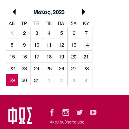
Μουσική
Στήλες
Μαϊος, 2023
Πολιτισμός
Τραγούδια
Πρόγραμμα TV
ΔΕ
ΤΡ
TΕ
ΠΕ
ΠΑ
ΣΑ
ΚΥ
Ιωνικός
Κηφισιά
Πανσερραϊκός
Cine Spot
1
2
3
4
5
6
7
Running
8
9
10
11
12
13
14
15
16
17
18
19
20
21
Media
Μπαρτσελόνα
Ρεάλ
Ατλέτικο
22
23
24
25
26
27
28
Μαδρίτης
Μαδρίτης
Παρασκήνιο
29
30
31
1
2
3
4
Μάντσεστερ
Τσέλσι
Άρσεναλ
Γιουνάιτεντ
Ακολουθήστε μας