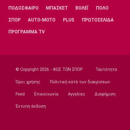
Λίβερπουλ
Μάντσεστερ
Γιουβέντους
Σίτι
ΠΟΔΟΣΦΑΙΡΟ
ΜΠΑΣΚΕΤ
ΒΟΛΕΪ
ΠΟΛΟ
ΣΠΟΡ
AUTO-MOTO
PLUS
ΠΡΩΤΟΣΕΛΙΔΑ
ΠΡΟΓΡΑΜΜΑ TV
Ίντερ
Μίλαν
Μπάγερν
© Copyright 2026 - ΦΩΣ ΤΩΝ ΣΠΟΡ
Ταυτότητα
Μπορούσια
Παρί Σεν
Μαρσέιγ
Ντόρτμουντ
Ζερμέν
Όροι χρήσης
Πολιτική κατά των διακρίσεων
Feed
Επικοινωνία
Αγγελίες
Διαφήμιση
Μονακό
Ερυθρός
Τότεναμ
Έντυπη έκδοση
Αστέρας