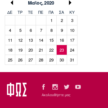
Μουσική
Στήλες
Μαϊος, 2020
ΔΕ
ΤΡ
TΕ
ΠΕ
ΠΑ
ΣΑ
ΚΥ
Πολιτισμός
Τραγούδια
Πρόγραμμα TV
1
2
3
Ιωνικός
Κηφισιά
Πανσερραϊκός
Cine Spot
4
5
6
7
8
9
10
Running
11
12
13
14
15
16
17
Media
18
19
20
21
22
23
24
Μπαρτσελόνα
Ρεάλ
Ατλέτικο
Μαδρίτης
Μαδρίτης
25
26
27
28
29
30
31
Παρασκήνιο
Μάντσεστερ
Τσέλσι
Άρσεναλ
Γιουνάιτεντ
Ακολουθήστε μας