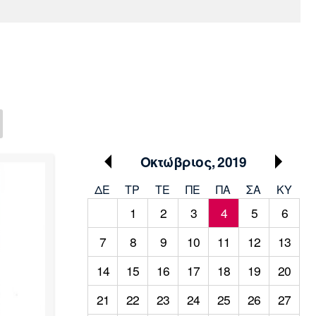
Media
Παρασκήνιο
Μαρσέιγ
Μονακό
Ερυθρός
Τότεναμ
Πρόγραμμα TV
Αστέρας
Οκτώβριος, 2019
ΔΕ
ΤΡ
TΕ
ΠΕ
ΠΑ
ΣΑ
ΚΥ
1
2
3
4
5
6
7
8
9
10
11
12
13
14
15
16
17
18
19
20
21
22
23
24
25
26
27