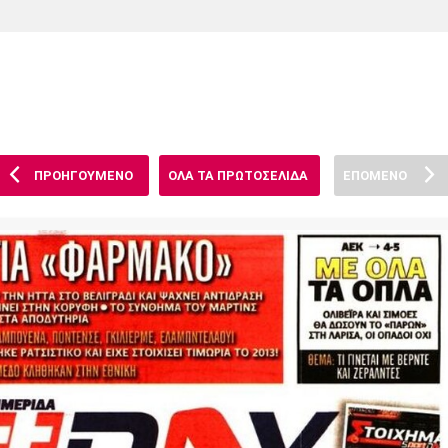
Χάντμπολ
Ηρακλής
Βόλος
Μπορούσια
Παρί Σεν
Ντόρτμουντ
Ζερμέν
ΠΡΟΗΓΟΥΜΕΝΟ
ΟΛΑ ΤΑ ΠΡΩΤΟΣΕΛΙΔΑ
ΕΠΟΜΕΝΟ
Πόρτο
Μπενφίκα