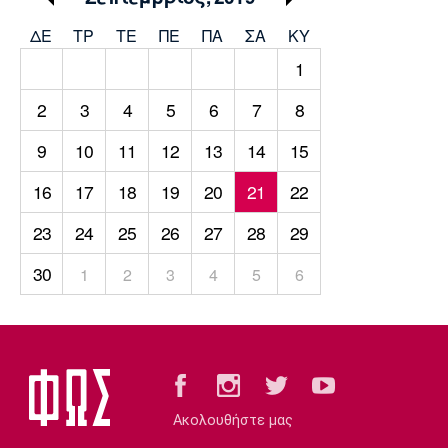
Μουσική
Στήλες
ΔΕ
ΤΡ
TΕ
ΠΕ
ΠΑ
ΣΑ
ΚΥ
Πολιτισμός
Τραγούδια
Πρόγραμμα TV
1
Ιωνικός
Κηφισιά
Πανσερραϊκός
Cine Spot
2
3
4
5
6
7
8
9
10
11
12
13
14
15
Running
16
17
18
19
20
21
22
Media
Μπαρτσελόνα
Ρεάλ
Ατλέτικο
23
24
25
26
27
28
29
Μαδρίτης
Μαδρίτης
Παρασκήνιο
30
1
2
3
4
5
6
Μάντσεστερ
Τσέλσι
Άρσεναλ
Γιουνάιτεντ
Ακολουθήστε μας