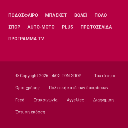
Λίβερπουλ
Μάντσεστερ
Γιουβέντους
Σίτι
ΠΟΔΟΣΦΑΙΡΟ
ΜΠΑΣΚΕΤ
ΒΟΛΕΪ
ΠΟΛΟ
ΣΠΟΡ
AUTO-MOTO
PLUS
ΠΡΩΤΟΣΕΛΙΔΑ
Ίντερ
Μίλαν
Μπάγερν
ΠΡΟΓΡΑΜΜΑ TV
Μπορούσια
Παρί Σεν
Μαρσέιγ
Ντόρτμουντ
Ζερμέν
© Copyright 2026 - ΦΩΣ ΤΩΝ ΣΠΟΡ
Ταυτότητα
Όροι χρήσης
Πολιτική κατά των διακρίσεων
Feed
Επικοινωνία
Αγγελίες
Διαφήμιση
Μονακό
Ερυθρός
Τότεναμ
Αστέρας
Έντυπη έκδοση