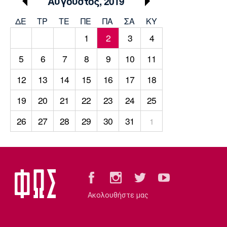
Αύγουστος, 2019
Μουσική
Στήλες
ΔΕ
ΤΡ
TΕ
ΠΕ
ΠΑ
ΣΑ
ΚΥ
Πολιτισμός
Τραγούδια
Πρόγραμμα TV
1
2
3
4
Ιωνικός
Κηφισιά
Πανσερραϊκός
Cine Spot
5
6
7
8
9
10
11
Running
12
13
14
15
16
17
18
19
20
21
22
23
24
25
Media
Μπαρτσελόνα
Ρεάλ
Ατλέτικο
26
27
28
29
30
31
1
Μαδρίτης
Μαδρίτης
Παρασκήνιο
Μάντσεστερ
Τσέλσι
Άρσεναλ
Γιουνάιτεντ
Ακολουθήστε μας