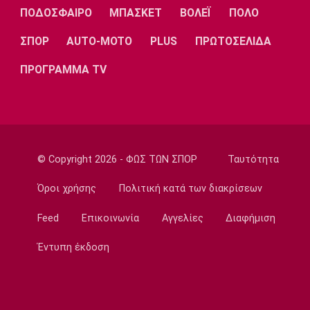
Λίβερπουλ
Μάντσεστερ
Γιουβέντους
ΠΟΔΟΣΦΑΙΡΟ
ΜΠΑΣΚΕΤ
ΒΟΛΕΪ
ΠΟΛΟ
Σίτι
ΣΠΟΡ
AUTO-MOTO
PLUS
ΠΡΩΤΟΣΕΛΙΔΑ
ΠΡΟΓΡΑΜΜΑ TV
Ίντερ
Μίλαν
Μπάγερν
© Copyright 2026 - ΦΩΣ ΤΩΝ ΣΠΟΡ
Ταυτότητα
Μπορούσια
Παρί Σεν
Μαρσέιγ
Ντόρτμουντ
Ζερμέν
Όροι χρήσης
Πολιτική κατά των διακρίσεων
Feed
Επικοινωνία
Αγγελίες
Διαφήμιση
Έντυπη έκδοση
Μονακό
Ερυθρός
Τότεναμ
Αστέρας