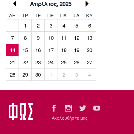
Μουσική
Στήλες
Απρίλιος, 2025
Πολιτισμός
Τραγούδια
Πρόγραμμα TV
ΔΕ
ΤΡ
TΕ
ΠΕ
ΠΑ
ΣΑ
ΚΥ
1
2
3
4
5
6
Ιωνικός
Κηφισιά
Πανσερραϊκός
Cine Spot
7
8
9
10
11
12
13
Running
14
15
16
17
18
19
20
Media
21
22
23
24
25
26
27
Μπαρτσελόνα
Ρεάλ
Ατλέτικο
Μαδρίτης
Μαδρίτης
28
29
30
1
2
3
4
Παρασκήνιο
Μάντσεστερ
Τσέλσι
Άρσεναλ
Γιουνάιτεντ
Ακολουθήστε μας