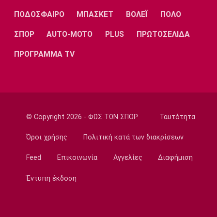
Λίβερπουλ
Μάντσεστερ
Γιουβέντους
Σίτι
ΠΟΔΟΣΦΑΙΡΟ
ΜΠΑΣΚΕΤ
ΒΟΛΕΪ
ΠΟΛΟ
ΣΠΟΡ
AUTO-MOTO
PLUS
ΠΡΩΤΟΣΕΛΙΔΑ
ΠΡΟΓΡΑΜΜΑ TV
Ίντερ
Μίλαν
Μπάγερν
© Copyright 2026 - ΦΩΣ ΤΩΝ ΣΠΟΡ
Ταυτότητα
Μπορούσια
Παρί Σεν
Μαρσέιγ
Ντόρτμουντ
Ζερμέν
Όροι χρήσης
Πολιτική κατά των διακρίσεων
Feed
Επικοινωνία
Αγγελίες
Διαφήμιση
Μονακό
Ερυθρός
Τότεναμ
Έντυπη έκδοση
Αστέρας