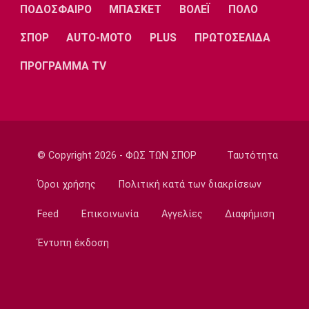
Λίβερπουλ
Μάντσεστερ
Γιουβέντους
ΠΟΔΟΣΦΑΙΡΟ
ΜΠΑΣΚΕΤ
ΒΟΛΕΪ
ΠΟΛΟ
Σίτι
ΣΠΟΡ
AUTO-MOTO
PLUS
ΠΡΩΤΟΣΕΛΙΔΑ
ΠΡΟΓΡΑΜΜΑ TV
Ίντερ
Μίλαν
Μπάγερν
© Copyright 2026 - ΦΩΣ ΤΩΝ ΣΠΟΡ
Ταυτότητα
Μπορούσια
Παρί Σεν
Μαρσέιγ
Ντόρτμουντ
Ζερμέν
Όροι χρήσης
Πολιτική κατά των διακρίσεων
Feed
Επικοινωνία
Αγγελίες
Διαφήμιση
Έντυπη έκδοση
Μονακό
Ερυθρός
Τότεναμ
Αστέρας