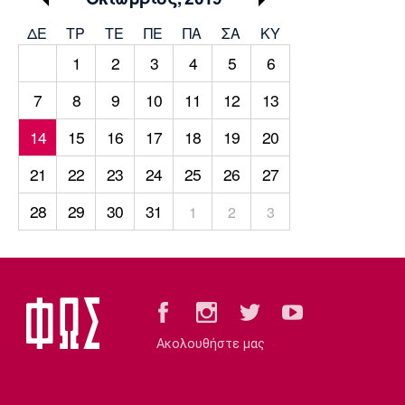
Μουσική
Στήλες
ΔΕ
ΤΡ
TΕ
ΠΕ
ΠΑ
ΣΑ
ΚΥ
Πολιτισμός
Τραγούδια
Πρόγραμμα TV
1
2
3
4
5
6
Ιωνικός
Κηφισιά
Πανσερραϊκός
Cine Spot
7
8
9
10
11
12
13
14
15
16
17
18
19
20
Running
21
22
23
24
25
26
27
Media
Μπαρτσελόνα
Ρεάλ
Ατλέτικο
28
29
30
31
1
2
3
Μαδρίτης
Μαδρίτης
Παρασκήνιο
Μάντσεστερ
Τσέλσι
Άρσεναλ
Γιουνάιτεντ
Ακολουθήστε μας