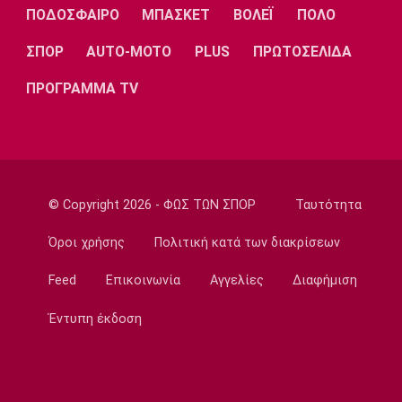
Λίβερπουλ
Μάντσεστερ
Γιουβέντους
ΠΟΔΟΣΦΑΙΡΟ
ΜΠΑΣΚΕΤ
ΒΟΛΕΪ
ΠΟΛΟ
Σίτι
ΣΠΟΡ
AUTO-MOTO
PLUS
ΠΡΩΤΟΣΕΛΙΔΑ
ΠΡΟΓΡΑΜΜΑ TV
Ίντερ
Μίλαν
Μπάγερν
© Copyright 2026 - ΦΩΣ ΤΩΝ ΣΠΟΡ
Ταυτότητα
Μπορούσια
Παρί Σεν
Μαρσέιγ
Ντόρτμουντ
Ζερμέν
Όροι χρήσης
Πολιτική κατά των διακρίσεων
Feed
Επικοινωνία
Αγγελίες
Διαφήμιση
Έντυπη έκδοση
Μονακό
Ερυθρός
Τότεναμ
Αστέρας