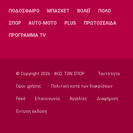
Λίβερπουλ
Μάντσεστερ
Γιουβέντους
Σίτι
ΠΟΔΟΣΦΑΙΡΟ
ΜΠΑΣΚΕΤ
ΒΟΛΕΪ
ΠΟΛΟ
ΣΠΟΡ
AUTO-MOTO
PLUS
ΠΡΩΤΟΣΕΛΙΔΑ
ΠΡΟΓΡΑΜΜΑ TV
Ίντερ
Μίλαν
Μπάγερν
Μπορούσια
Παρί Σεν
Μαρσέιγ
© Copyright 2026 - ΦΩΣ ΤΩΝ ΣΠΟΡ
Ταυτότητα
Ντόρτμουντ
Ζερμέν
Όροι χρήσης
Πολιτική κατά των διακρίσεων
Feed
Επικοινωνία
Αγγελίες
Διαφήμιση
Μονακό
Ερυθρός
Τότεναμ
Αστέρας
Έντυπη έκδοση