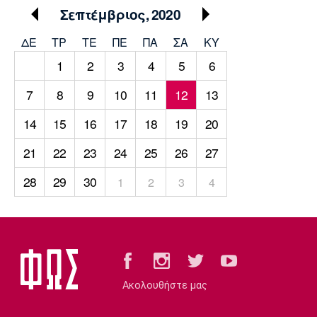
Μουσική
Στήλες
Σεπτέμβριος, 2020
Πολιτισμός
Τραγούδια
Πρόγραμμα TV
ΔΕ
ΤΡ
TΕ
ΠΕ
ΠΑ
ΣΑ
ΚΥ
Ιωνικός
Κηφισιά
Πανσερραϊκός
1
2
3
4
5
6
Cine Spot
7
8
9
10
11
12
13
Running
14
15
16
17
18
19
20
Media
21
22
23
24
25
26
27
Μπαρτσελόνα
Ρεάλ
Ατλέτικο
Μαδρίτης
Μαδρίτης
Παρασκήνιο
28
29
30
1
2
3
4
Μάντσεστερ
Τσέλσι
Άρσεναλ
Γιουνάιτεντ
Ακολουθήστε μας