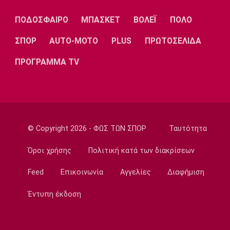
Λίβερπουλ
Μάντσεστερ
Γιουβέντους
Σίτι
ΠΟΔΟΣΦΑΙΡΟ
ΜΠΑΣΚΕΤ
ΒΟΛΕΪ
ΠΟΛΟ
ΣΠΟΡ
AUTO-MOTO
PLUS
ΠΡΩΤΟΣΕΛΙΔΑ
ΠΡΟΓΡΑΜΜΑ TV
Ίντερ
Μίλαν
Μπάγερν
Μπορούσια
Παρί Σεν
Μαρσέιγ
© Copyright 2026 - ΦΩΣ ΤΩΝ ΣΠΟΡ
Ταυτότητα
Ντόρτμουντ
Ζερμέν
Όροι χρήσης
Πολιτική κατά των διακρίσεων
Feed
Επικοινωνία
Αγγελίες
Διαφήμιση
Μονακό
Ερυθρός
Τότεναμ
Αστέρας
Έντυπη έκδοση