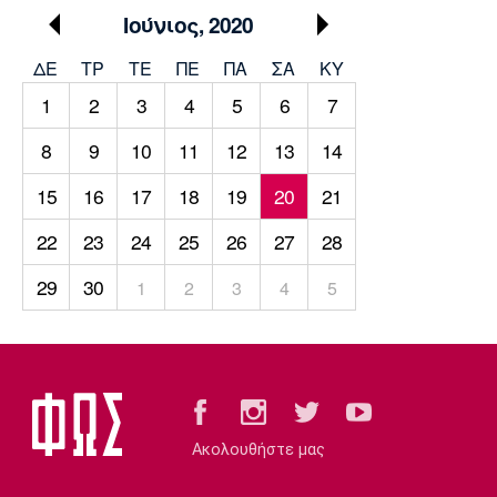
Μουσική
Στήλες
Ιούνιος, 2020
Πολιτισμός
Τραγούδια
Πρόγραμμα TV
ΔΕ
ΤΡ
TΕ
ΠΕ
ΠΑ
ΣΑ
ΚΥ
Ιωνικός
Κηφισιά
Πανσερραϊκός
1
2
3
4
5
6
7
Cine Spot
8
9
10
11
12
13
14
Running
15
16
17
18
19
20
21
Media
22
23
24
25
26
27
28
Μπαρτσελόνα
Ρεάλ
Ατλέτικο
Μαδρίτης
Μαδρίτης
Παρασκήνιο
29
30
1
2
3
4
5
Μάντσεστερ
Τσέλσι
Άρσεναλ
Γιουνάιτεντ
Ακολουθήστε μας