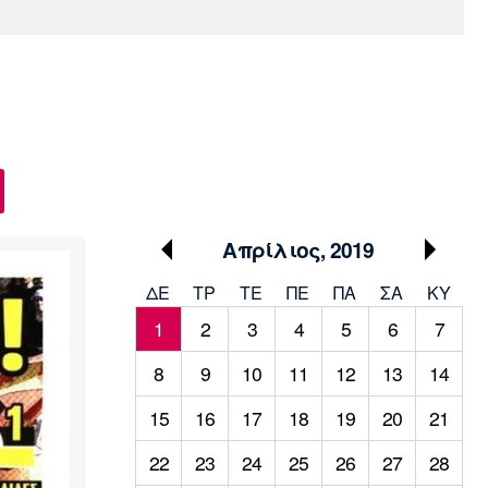
Media
Παρασκήνιο
Μαρσέιγ
Μονακό
Ερυθρός
Τότεναμ
Πρόγραμμα TV
Αστέρας
Απρίλιος, 2019
ΔΕ
ΤΡ
TΕ
ΠΕ
ΠΑ
ΣΑ
ΚΥ
1
2
3
4
5
6
7
8
9
10
11
12
13
14
15
16
17
18
19
20
21
22
23
24
25
26
27
28