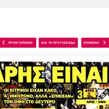
Χάντμπολ
Ηρακλής
Βόλος
Μπορούσια
Παρί Σεν
Ντόρτμουντ
Ζερμέν
ΠΡΟΗΓΟΥΜΕΝΟ
ΟΛΑ ΤΑ ΠΡΩΤΟΣΕΛΙΔΑ
ΕΠΟΜΕΝΟ
Πόρτο
Μπενφίκα