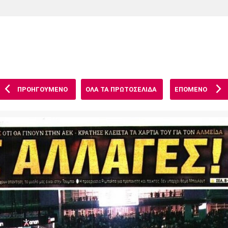
Χάντμπολ
Ηρακλής
Βόλος
Μπορούσια
Παρί Σεν
Ντόρτμουντ
Ζερμέν
ΠΡΟΗΓΟΥΜΕΝΟ
ΟΛΑ ΤΑ ΠΡΩΤΟΣΕΛΙΔΑ
ΕΠΟΜΕΝΟ
Πόρτο
Μπενφίκα