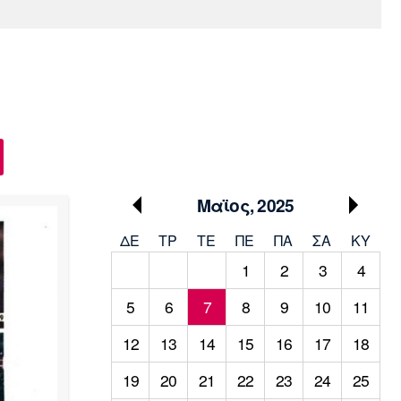
Media
Παρασκήνιο
Μαρσέιγ
Μονακό
Ερυθρός
Τότεναμ
Πρόγραμμα TV
Αστέρας
Μαϊος, 2025
ΔΕ
ΤΡ
TΕ
ΠΕ
ΠΑ
ΣΑ
ΚΥ
1
2
3
4
5
6
7
8
9
10
11
12
13
14
15
16
17
18
19
20
21
22
23
24
25