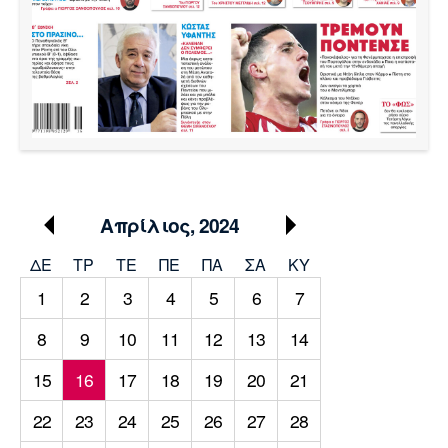
Μουσική
Στήλες
Πολιτισμός
Τραγούδια
Πρόγραμμα TV
Ιωνικός
Κηφισιά
Πανσερραϊκός
Cine Spot
Running
Media
Απρίλιος, 2024
Μπαρτσελόνα
Ρεάλ
Ατλέτικο
Μαδρίτης
Μαδρίτης
Παρασκήνιο
ΔΕ
ΤΡ
TΕ
ΠΕ
ΠΑ
ΣΑ
ΚΥ
1
2
3
4
5
6
7
8
9
10
11
12
13
14
Μάντσεστερ
Τσέλσι
Άρσεναλ
Γιουνάιτεντ
15
16
17
18
19
20
21
22
23
24
25
26
27
28