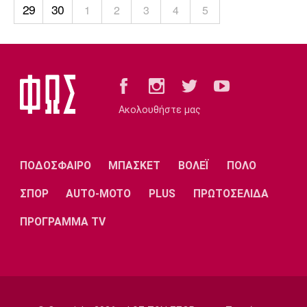
Λίβερπουλ
Μάντσεστερ
Γιουβέντους
29
30
1
2
3
4
5
Σίτι
Ίντερ
Μίλαν
Μπάγερν
Ακολουθήστε μας
ΠΟΔΟΣΦΑΙΡΟ
ΜΠΑΣΚΕΤ
ΒΟΛΕΪ
ΠΟΛΟ
Μπορούσια
Παρί Σεν
Μαρσέιγ
Ντόρτμουντ
Ζερμέν
ΣΠΟΡ
AUTO-MOTO
PLUS
ΠΡΩΤΟΣΕΛΙΔΑ
ΠΡΟΓΡΑΜΜΑ TV
Μονακό
Ερυθρός
Τότεναμ
Αστέρας