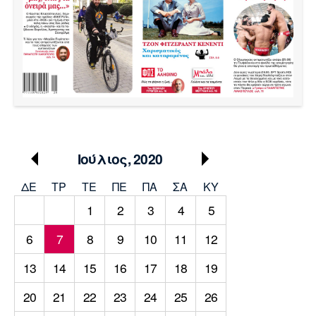
Μουσική
Στήλες
Πολιτισμός
Τραγούδια
Πρόγραμμα TV
Ιωνικός
Κηφισιά
Πανσερραϊκός
Cine Spot
Running
Media
Ιούλιος, 2020
Μπαρτσελόνα
Ρεάλ
Ατλέτικο
Μαδρίτης
Μαδρίτης
Παρασκήνιο
ΔΕ
ΤΡ
TΕ
ΠΕ
ΠΑ
ΣΑ
ΚΥ
1
2
3
4
5
6
7
8
9
10
11
12
Μάντσεστερ
Τσέλσι
Άρσεναλ
Γιουνάιτεντ
13
14
15
16
17
18
19
20
21
22
23
24
25
26