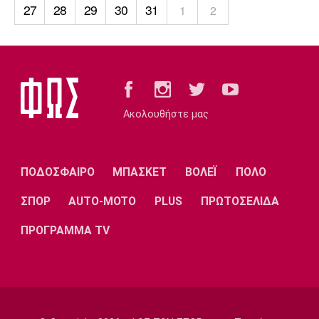
Λίβερπουλ
Μάντσεστερ
Γιουβέντους
27
28
29
30
31
1
2
Σίτι
Ίντερ
Μίλαν
Μπάγερν
Ακολουθήστε μας
ΠΟΔΟΣΦΑΙΡΟ
ΜΠΑΣΚΕΤ
ΒΟΛΕΪ
ΠΟΛΟ
Μπορούσια
Παρί Σεν
Μαρσέιγ
Ντόρτμουντ
Ζερμέν
ΣΠΟΡ
AUTO-MOTO
PLUS
ΠΡΩΤΟΣΕΛΙΔΑ
ΠΡΟΓΡΑΜΜΑ TV
Μονακό
Ερυθρός
Τότεναμ
Αστέρας