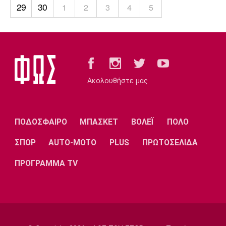
Λίβερπουλ
Μάντσεστερ
Γιουβέντους
29
30
1
2
3
4
5
Σίτι
Ίντερ
Μίλαν
Μπάγερν
Ακολουθήστε μας
ΠΟΔΟΣΦΑΙΡΟ
ΜΠΑΣΚΕΤ
ΒΟΛΕΪ
ΠΟΛΟ
Μπορούσια
Παρί Σεν
Μαρσέιγ
Ντόρτμουντ
Ζερμέν
ΣΠΟΡ
AUTO-MOTO
PLUS
ΠΡΩΤΟΣΕΛΙΔΑ
ΠΡΟΓΡΑΜΜΑ TV
Μονακό
Ερυθρός
Τότεναμ
Αστέρας