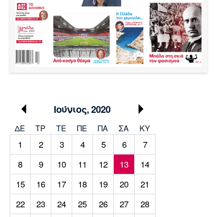
Μουσική
Στήλες
Πολιτισμός
Τραγούδια
Πρόγραμμα TV
Ιωνικός
Κηφισιά
Πανσερραϊκός
Cine Spot
Running
Media
Ιούνιος, 2020
Μπαρτσελόνα
Ρεάλ
Ατλέτικο
Μαδρίτης
Μαδρίτης
Παρασκήνιο
ΔΕ
ΤΡ
TΕ
ΠΕ
ΠΑ
ΣΑ
ΚΥ
1
2
3
4
5
6
7
8
9
10
11
12
13
14
Μάντσεστερ
Τσέλσι
Άρσεναλ
Γιουνάιτεντ
15
16
17
18
19
20
21
22
23
24
25
26
27
28