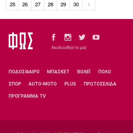
Λίβερπουλ
Μάντσεστερ
Γιουβέντους
25
26
27
28
29
30
1
Σίτι
Ίντερ
Μίλαν
Μπάγερν
Ακολουθήστε μας
ΠΟΔΟΣΦΑΙΡΟ
ΜΠΑΣΚΕΤ
ΒΟΛΕΪ
ΠΟΛΟ
Μπορούσια
Παρί Σεν
Μαρσέιγ
Ντόρτμουντ
Ζερμέν
ΣΠΟΡ
AUTO-MOTO
PLUS
ΠΡΩΤΟΣΕΛΙΔΑ
ΠΡΟΓΡΑΜΜΑ TV
Μονακό
Ερυθρός
Τότεναμ
Αστέρας