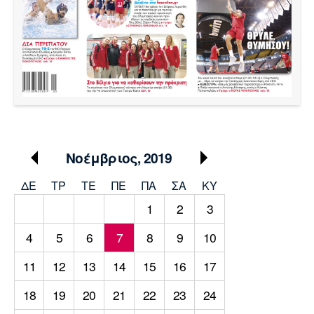
Μουσική
Στήλες
Πολιτισμός
Τραγούδια
Πρόγραμμα TV
Ιωνικός
Κηφισιά
Πανσερραϊκός
Cine Spot
Running
Media
Νοέμβριος, 2019
Μπαρτσελόνα
Ρεάλ
Ατλέτικο
Μαδρίτης
Μαδρίτης
Παρασκήνιο
ΔΕ
ΤΡ
TΕ
ΠΕ
ΠΑ
ΣΑ
ΚΥ
1
2
3
4
5
6
7
8
9
10
Μάντσεστερ
Τσέλσι
Άρσεναλ
Γιουνάιτεντ
11
12
13
14
15
16
17
18
19
20
21
22
23
24