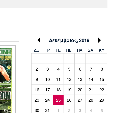
Media
Παρασκήνιο
Μαρσέιγ
Μονακό
Ερυθρός
Τότεναμ
Πρόγραμμα TV
Αστέρας
Δεκέμβριος, 2019
ΔΕ
ΤΡ
TΕ
ΠΕ
ΠΑ
ΣΑ
ΚΥ
1
2
3
4
5
6
7
8
9
10
11
12
13
14
15
16
17
18
19
20
21
22
23
24
25
26
27
28
29
30
31
1
2
3
4
5