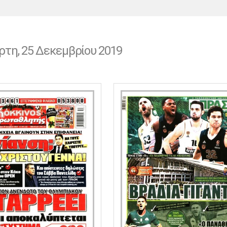
Χάντμπολ
Ηρακλής
Βόλος
Μπορούσια
Παρί Σεν
Ντόρτμουντ
Ζερμέν
ρτη, 25 Δεκεμβρίου 2019
Πόρτο
Μπενφίκα