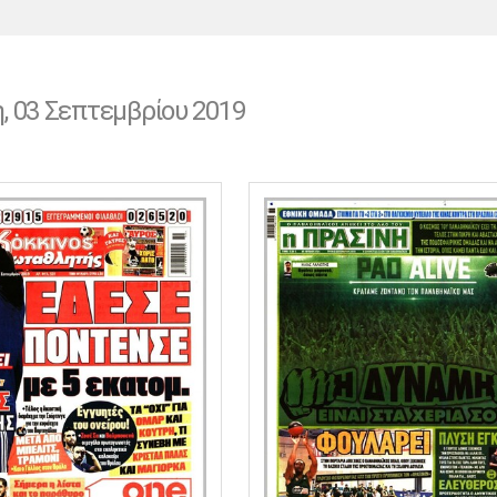
Χάντμπολ
Ηρακλής
Βόλος
Μπορούσια
Παρί Σεν
Ντόρτμουντ
Ζερμέν
η, 03 Σεπτεμβρίου 2019
Πόρτο
Μπενφίκα