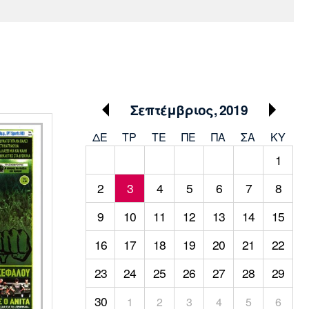
Media
Παρασκήνιο
Μαρσέιγ
Μονακό
Ερυθρός
Τότεναμ
Πρόγραμμα TV
Αστέρας
Σεπτέμβριος, 2019
ΔΕ
ΤΡ
TΕ
ΠΕ
ΠΑ
ΣΑ
ΚΥ
1
2
3
4
5
6
7
8
9
10
11
12
13
14
15
16
17
18
19
20
21
22
23
24
25
26
27
28
29
30
1
2
3
4
5
6