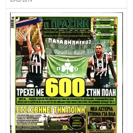
05-02-2019
Λίβερπουλ
Μάντσεστερ
Γιουβέντους
Σίτι
Ίντερ
Μίλαν
Μπάγερν
Μπορούσια
Παρί Σεν
Μαρσέιγ
Ντόρτμουντ
Ζερμέν
Μονακό
Ερυθρός
Τότεναμ
Αστέρας