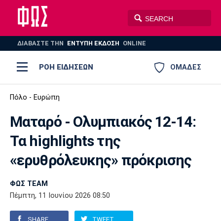
ΔΙΑΒΑΣΤΕ THN
ΕΝΤΥΠΗ ΕΚΔΟΣΗ
ONLINE
ΡΟΗ ΕΙΔΗΣΕΩΝ
ΟΜΑΔΕΣ
Ποδόσφαιρο
Πόλο - Ευρώπη
ΠΟΔΟΣΦΑΙΡΟ
ΜΠΑΣΚΕΤ
Ματαρό - Ολυμπιακός 12-14:
Super League 1
Μπάσκετ
ΒΟΛΕΪ
ΠΟΛΟ
ΣΠΟΡ
Τα highlights της
Ολυμπιακός
ΑΕΚ
ΠΑΟΚ
Super League 2
Ελλάδα
Ολυμπιακοί Αγώνες
«ερυθρόλευκης» πρόκρισης
AUTO-MOTO
PLUS
Γ Εθνική
Εθνική
Βόλεϊ
ΦΩΣ TEAM
Ελλάδα
EuroLeague
Πόλο
Παναθηναϊκός
Ατρόμητος
Πανιώνιος
Πέμπτη, 11 Ιουνίου 2026 08:50
Champions League
ΝΒΑ
Τένις
SHARE
TWEET