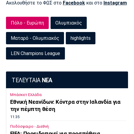
Μουσική
Στήλες
Ακολουθήστε το ΦΩΣ στο
Facebook
και στο
Instagram
Πολιτισμός
Τραγούδια
Πρόγραμμα TV
Πόλο - Ευρώπη
Ολυμπιακός
Ιωνικός
Κηφισιά
Πανσερραϊκός
Cine Spot
Ματαρό - Ολυμπιακός
highlights
Running
LEN Champions League
Media
Μπαρτσελόνα
Ρεάλ
Ατλέτικο
Μαδρίτης
Μαδρίτης
Παρασκήνιο
ΤΕΛΕΥΤΑΙΑ
ΝΕΑ
Μπάσκετ Ελλάδα
Εθνική Νεανίδων: Κόντρα στην Ισλανδία για
Μάντσεστερ
Τσέλσι
Άρσεναλ
Γιουνάιτεντ
την πέμπτη θέση
11:35
Ποδόσφαιρο - Διεθνή
FIFA: Προειδοποιεί για προσπάθεια