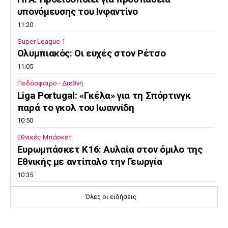
Λίβερπουλ
Μάντσεστερ
Γιουβέντους
υπονόμευσης του Ινφαντίνο
Σίτι
11:20
Super League 1
Oλυμπιακός: Οι ευχές στον Ρέτσο
Ίντερ
Μίλαν
Μπάγερν
11:05
Ποδόσφαιρο - Διεθνή
Liga Portugal: «Γκέλα» για τη Σπόρτινγκ
παρά το γκολ του Ιωαννίδη
10:50
Μπορούσια
Παρί Σεν
Μαρσέιγ
Ντόρτμουντ
Ζερμέν
Εθνικές Μπάσκετ
Ευρωμπάσκετ Κ16: Αυλαία στον όμιλο της
Εθνικής με αντίπαλο την Γεωργία
10:35
Μονακό
Ερυθρός
Τότεναμ
Αστέρας
EuroLeague
Όλες οι ειδήσεις
Αλλαγή σελίδας στη Βιλερμπάν
10:20