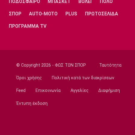
ΠΟΔΟΣΦΑΙΡΟ
ΜΠΑΣΚΕΤ
ΒΟΛΕΪ
ΠΟΛΟ
08:05
ΣΠΟΡ
AUTO-MOTO
PLUS
ΠΡΩΤΟΣΕΛΙΔΑ
Επικαιρότητα
Φωτιές: Πορτοκαλί συναγερμός σε Αττική
ΠΡΟΓΡΑΜΜΑ TV
και πέντε περιοχές
07:50
Επικαιρότητα
Μηχανή της ΔΙΑΣ συγκρούστηκε με ΙΧ - Δύο
αστυνομικοί τραυματίες
© Copyright 2026 - ΦΩΣ ΤΩΝ ΣΠΟΡ
Ταυτότητα
07:35
Αυτοκίνητο
Όροι χρήσης
Πολιτική κατά των διακρίσεων
Οι τιμές του Renault Clio
Feed
Επικοινωνία
Αγγελίες
Διαφήμιση
07:20
Επικαιρότητα
Έντυπη έκδοση
Καιρός: Υψηλές θερμοκρασίες σε όλη τη
χώρα
07:05
Γ Εθνική