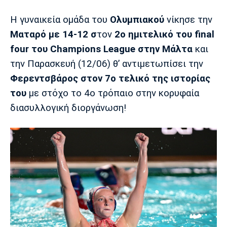
H γυναικεία ομάδα του
Ολυμπιακού
νίκησε την
Europa League
Α Γυναικών
Σπορ
Αστέρας
ΠΑΣ Γιάννινα
Λεβαδειακός
Ματαρό με 14-12 σ
τον
2ο ημιτελικό του final
Τρίπολης
four του Champions League στην Μάλτα
και
Conference League
Champions League
Στίβος
Auto-Moto
την Παρασκευή (12/06) θ’ αντιμετωπίσει την
Διεθνή
Κύπελλο
Γυμναστική
Αυτοκίνητο
Tech
Φερεντσβάρος στον 7ο τελικό της ιστορίας
Παναιτωλικός
Λαμία
ΑΕΛ
του
με στόχο το 4ο τρόπαιο στην κορυφαία
Euro
EuroCup
Κολύμβηση
Formula 1
Gaming
Plus
διασυλλογική διοργάνωση!
Εθνικές Ομάδες
Basket League
Χάντμπολ
Μοτοσυκλέτα
Gadgets
Θέατρο
Blogs
Κύπελλο
Α2 Μπάσκετ
Smartphones
Σινεμά
Η Εφημερίδα
Απόλλων
Άρης
ΟΦΗ
Σμύρνης
Διαιτησία
FIBA World Cup 2023
Ευ ζην
Πρωτοσέλιδα
Ποδόσφαιρο Γυναικών
Βιβλίο
Έντυπη έκδοση
Παναχαϊκή
Ηρακλής
Βόλος