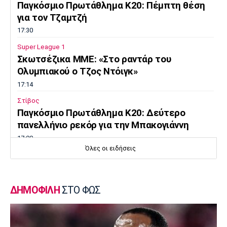
Παγκόσμιο Πρωτάθλημα Κ20: Πέμπτη θέση
για τον Τζαμτζή
17:30
Super League 1
Σκωτσέζικα ΜΜΕ: «Στο ραντάρ του
Ολυμπιακού ο Τζος Ντόιγκ»
17:14
Στίβος
Παγκόσμιο Πρωτάθλημα Κ20: Δεύτερο
πανελλήνιο ρεκόρ για την Μπακογιάννη
17:00
Όλες οι ειδήσεις
Super League 2
Στον Πανσερραϊκό ο Σμπώκος
16:45
ΔΗΜΟΦΙΛΗ
ΣΤΟ ΦΩΣ
Μπάσκετ Α1 Γυναικών
Μαρίνη: «Χρόνια στόχος μου το εξωτερικό,
τώρα ήταν η κατάλληλη στιγμή με την