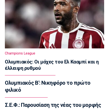
Άλμπα»
16:30
Μπάσκετ Ελλάδα
Κορογώνας: «Φιλοδοξία της Kalamata Basket
να πρωταγωνιστήσει»
16:15
Ποδόσφαιρο - Διεθνή
Απεβίωσε ο πατέρας του Μέσι
Champions League
16:00
Ολυμπιακός: Οι μάχες του Ελ Κααμπί και η
Ποδόσφαιρο - Διεθνή
έλλειψη ρυθμού
Χαλ: Βασικός ο Τζολάκης
15:45
Ολυμπιακός Β': Νικηφόρο το πρώτο
Ποδόσφαιρο - Διεθνή
Κι επίσημα στην Άρσεναλ ο Μπρούνο
φιλικό
Γκιμαράες
15:30
Σ.Ε.Φ.: Παρουσίαση της νέας του μορφής
Super League 2