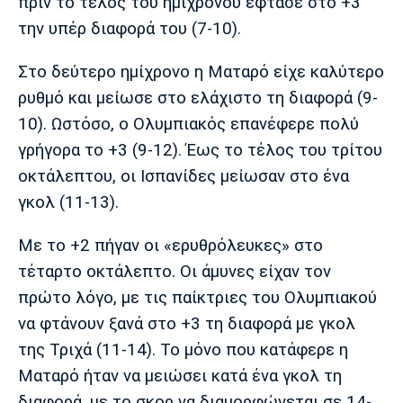
πριν το τέλος του ημιχρόνου έφτασε στο +3
Πόρτο
Μπενφίκα
την υπέρ διαφορά του (7-10).
Στο δεύτερο ημίχρονο η Ματαρό είχε καλύτερο
ρυθμό και μείωσε στο ελάχιστο τη διαφορά (9-
10). Ωστόσο, ο Ολυμπιακός επανέφερε πολύ
γρήγορα το +3 (9-12). Έως το τέλος του τρίτου
οκτάλεπτου, οι Ισπανίδες μείωσαν στο ένα
γκολ (11-13).
Με το +2 πήγαν οι «ερυθρόλευκες» στο
τέταρτο οκτάλεπτο. Οι άμυνες είχαν τον
πρώτο λόγο, με τις παίκτριες του Ολυμπιακού
να φτάνουν ξανά στο +3 τη διαφορά με γκολ
της Τριχά (11-14). Το μόνο που κατάφερε η
Ματαρό ήταν να μειώσει κατά ένα γκολ τη
διαφορά, με το σκορ να διαμορφώνεται σε 14-