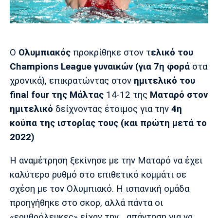
Μουσική
Στήλες
Πολιτισμός
Τραγούδια
Πρόγραμμα TV
Ιωνικός
Κηφισιά
Πανσερραϊκός
Cine Spot
Ο
Ολυμπιακός
προκρίθηκε στον τ
ελικό του
Champions League γυναικών (για 7η φορά
στα
Running
χρονικά), επικρατώντας στον
ημιτελικό του
final four της Μάλτας
14-12 της
Ματαρό στον
Media
ημιτελικό
δείχνοντας έτοιμος για την
4η
Μπαρτσελόνα
Ρεάλ
Ατλέτικο
Μαδρίτης
Μαδρίτης
Παρασκήνιο
κούπα της ιστορίας τους (και πρώτη μετά το
2022)
Η αναμέτρηση ξεκίνησε με την Ματαρό να έχει
Μάντσεστερ
Τσέλσι
Άρσεναλ
καλύτερο ρυθμό στο επιθετικό κομμάτι σε
Γιουνάιτεντ
σχέση με τον Ολυμπιακό. Η ισπανική ομάδα
προηγήθηκε στο σκορ, αλλά πάντα οι
«ερυθρόλευκες» είχαν την... απάντηση για να