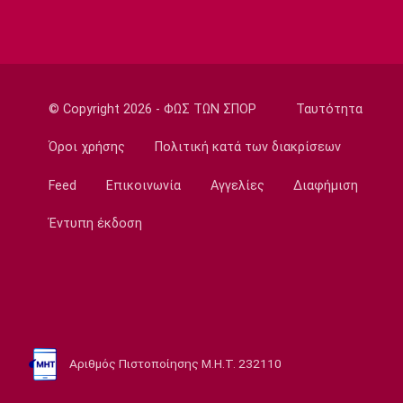
Ποδόσφαιρο - Διεθνή
Ολοκληρώνει τη μεταγραφή του Ντιομαντέ
η Νότιγχαμ
14:20
© Copyright 2026 - ΦΩΣ ΤΩΝ ΣΠΟΡ
Ταυτότητα
Super League 1
Παναθηναϊκός: Σε φουλ ρυθμούς ο Λιβάι
Όροι χρήσης
Πολιτική κατά των διακρίσεων
14:10
Feed
Επικοινωνία
Αγγελίες
Διαφήμιση
Super League 1
«Παίρνει Ντίκμαν ο ΟΦΗ»
Έντυπη έκδοση
14:00
Επικαιρότητα
Γαύδος: Επιχείρηση διάσωσης 31χρονης
τουρίστριας από δύσβατη περιοχή
13:50
Αριθμός Πιστοποίησης Μ.Η.Τ. 232110
Ποδόσφαιρο - Διεθνή
Σιμεόνε για Άλβαρες: «Ο σύλλογος έχει