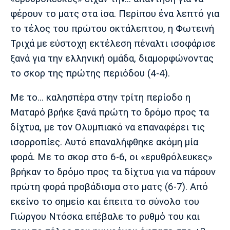
Λίβερπουλ
Μάντσεστερ
Γιουβέντους
φέρουν το ματς στα ίσα. Περίπου ένα λεπτό για
Σίτι
το τέλος του πρώτου οκτάλεπτου, η Φωτεινή
Τριχά με εύστοχη εκτέλεση πέναλτι ισοφάρισε
ξανά για την ελληνική ομάδα, διαμορφώνοντας
Ίντερ
Μίλαν
Μπάγερν
το σκορ της πρώτης περιόδου (4-4).
Με το... καλησπέρα στην τρίτη περίοδο η
Ματαρό βρήκε ξανά πρώτη το δρόμο προς τα
Μπορούσια
Παρί Σεν
Μαρσέιγ
δίχτυα, με τον Ολυμπιακό να επαναφέρει τις
Ντόρτμουντ
Ζερμέν
ισορροπίες. Αυτό επαναλήφθηκε ακόμη μία
φορά. Με το σκορ στο 6-6, οι «ερυθρόλευκες»
βρήκαν το δρόμο προς τα δίχτυα για να πάρουν
Μονακό
Ερυθρός
Τότεναμ
πρώτη φορά προβάδισμα στο ματς (6-7). Από
Αστέρας
εκείνο το σημείο και έπειτα το σύνολο του
Γιώργου Ντόσκα επέβαλε το ρυθμό του και