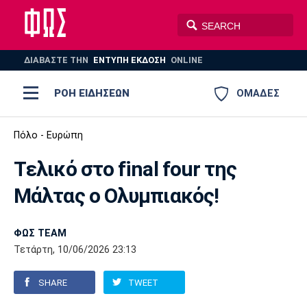
ΔΙΑΒΑΣΤΕ THN
ΕΝΤΥΠΗ ΕΚΔΟΣΗ
ONLINE
ΡΟΗ ΕΙΔΗΣΕΩΝ
ΟΜΑΔΕΣ
Ποδόσφαιρο
Πόλο - Ευρώπη
ΠΟΔΟΣΦΑΙΡΟ
ΜΠΑΣΚΕΤ
Tελικό στο final four της
Super League 1
Μπάσκετ
ΒΟΛΕΪ
ΠΟΛΟ
ΣΠΟΡ
Μάλτας ο Ολυμπιακός!
Ολυμπιακός
ΑΕΚ
ΠΑΟΚ
Super League 2
Ελλάδα
Ολυμπιακοί Αγώνες
AUTO-MOTO
PLUS
ΦΩΣ TEAM
Γ Εθνική
Εθνική
Βόλεϊ
Τετάρτη, 10/06/2026 23:13
Ελλάδα
EuroLeague
Πόλο
Παναθηναϊκός
Ατρόμητος
Πανιώνιος
SHARE
TWEET
Champions League
ΝΒΑ
Τένις