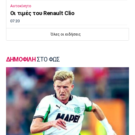
Αυτοκίνητο
Οι τιμές του Renault Clio
07:20
Επικαιρότητα
Όλες οι ειδήσεις
Καιρός: Υψηλές θερμοκρασίες σε όλη τη
χώρα
07:05
ΔΗΜΟΦΙΛΗ
ΣΤΟ ΦΩΣ
Γ Εθνική
Επανεκκίνηση στην Ηλιούπολη
23:57
Champions League
Μαφέο, Ροντινέι και το… καμπανάκι για τον
Ολυμπιακό
23:45
Super League 1
Βόλος: Ανακοίνωσε χορηγική συμφωνία
23:32