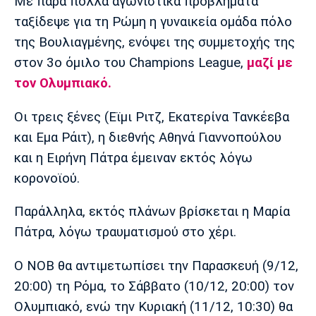
Μουσική
Στήλες
Με πάρα πολλά αγωνιστικά προβλήματα
ταξίδεψε για τη Ρώμη η γυναικεία ομάδα πόλο
Πολιτισμός
Τραγούδια
Πρόγραμμα TV
της Βουλιαγμένης, ενόψει της συμμετοχής της
Ιωνικός
Κηφισιά
Πανσερραϊκός
στον 3ο όμιλο του Champions League,
μαζί με
Cine Spot
τον Ολυμπιακό.
Running
Οι τρεις ξένες (Εϊμι Ριτζ, Εκατερίνα Τανκέεβα
και Εμα Ράιτ), η διεθνής Αθηνά Γιαννοπούλου
Media
και η Ειρήνη Πάτρα έμειναν εκτός λόγω
Μπαρτσελόνα
Ρεάλ
Ατλέτικο
Μαδρίτης
Μαδρίτης
Παρασκήνιο
κορονοϊού.
Παράλληλα, εκτός πλάνων βρίσκεται η Μαρία
Πάτρα, λόγω τραυματισμού στο χέρι.
Μάντσεστερ
Τσέλσι
Άρσεναλ
Γιουνάιτεντ
Ο ΝΟΒ θα αντιμετωπίσει την Παρασκευή (9/12,
20:00) τη Ρόμα, το Σάββατο (10/12, 20:00) τον
Ολυμπιακό, ενώ την Κυριακή (11/12, 10:30) θα