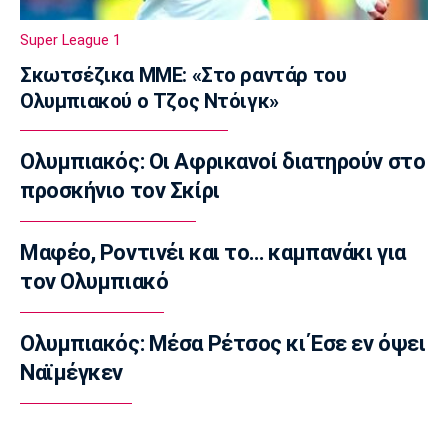
Εθνικές Μπάσκετ
Super League 1
Προδρομίδη: «Ήταν θέμα εγωισμού»
Σκωτσέζικα ΜΜΕ: «Στο ραντάρ του
23:20
Ολυμπιακού ο Τζος Ντόιγκ»
Στίβος
Παγκόσμιο Πρωτάθλημα Κ20: Ατομικό ρεκόρ
Ολυμπιακός: Οι Αφρικανοί διατηρούν στο
η Γέρου, το πάλεψε η Πάσιου
προσκήνιο τον Σκίρι
23:08
Ποδόσφαιρο - Διεθνή
Παρί Σεν Ζερμέν: Ισόπαλο το φιλικό με τη
Μαφέο, Ροντινέι και το… καμπανάκι για
Μάντσεστερ Γιουνάιτεντ
τον Ολυμπιακό
22:55
Ποδόσφαιρο - Διεθνή
Ολυμπιακός: Μέσα Ρέτσος κι Έσε εν όψει
Σκωτία: «Δύο στα δύο» η Σεντ Μίρεν, πρώτη
Ναϊμέγκεν
νίκη για Νταντί
22:40
Επικαιρότητα