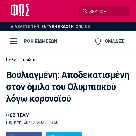
ΔΙΑΒΑΣΤΕ THN
ΕΝΤΥΠΗ ΕΚΔΟΣΗ
ONLINE
ΡΟΗ ΕΙΔΗΣΕΩΝ
ΟΜΑΔΕΣ
Ποδόσφαιρο
Πόλο - Ευρώπη
ΠΟΔΟΣΦΑΙΡΟ
ΜΠΑΣΚΕΤ
Βουλιαγμένη: Αποδεκατισμένη
Super League 1
Μπάσκετ
ΒΟΛΕΪ
ΠΟΛΟ
ΣΠΟΡ
στον όμιλο του Ολυμπιακού
Ολυμπιακός
ΑΕΚ
ΠΑΟΚ
Super League 2
Ελλάδα
Ολυμπιακοί Αγώνες
λόγω κορονοϊού
AUTO-MOTO
PLUS
Γ Εθνική
Εθνική
Βόλεϊ
ΦΩΣ TEAM
Ελλάδα
EuroLeague
Πόλο
Παναθηναϊκός
Ατρόμητος
Πανιώνιος
Πέμπτη, 08/12/2022 16:50
Champions League
ΝΒΑ
Τένις