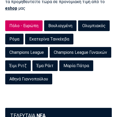
τα προμηθευτείτε τώρα σε προνομιακή τιμή από το
Πόρτο
Μπενφίκα
eshop
μας
Πόλο - Ευρώπη
Βουλιαγμένη
Ολυμπιακός
Ρόμα
Εκατερίνα Τανκέεβα
Champions League
Champions League Γυναικών
Έιμι Ριτζ
Έμα Ράιτ
Μαρία Πάτρα
Αθηνά Γιαννοπούλου
ΤΕΛΕΥΤΑΙΑ
ΝΕΑ