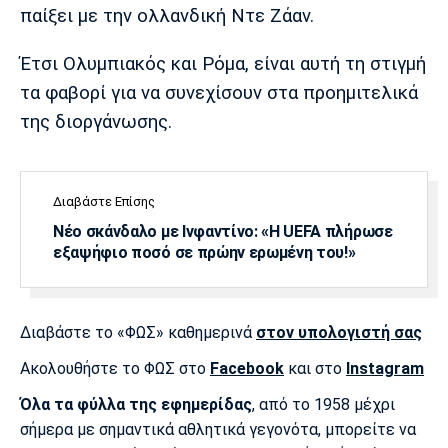
Λίβερπουλ
Μάντσεστερ
Γιουβέντους
παίξει με την ολλανδική Ντε Ζάαν.
Σίτι
Έτσι Ολυμπιακός και Ρόμα, είναι αυτή τη στιγμή
τα φαβορί για να συνεχίσουν στα προημιτελικά
της διοργάνωσης.
Ίντερ
Μίλαν
Μπάγερν
Διαβάστε Επίσης
Νέο σκάνδαλο με Ινφαντίνο: «Η UEFA πλήρωσε
Μπορούσια
Παρί Σεν
Μαρσέιγ
εξαψήφιο ποσό σε πρώην ερωμένη του!»
Ντόρτμουντ
Ζερμέν
Διαβάστε το «ΦΩΣ» καθημερινά
στον υπολογιστή σας
Μονακό
Ερυθρός
Τότεναμ
Ακολουθήστε το ΦΩΣ στο
Facebook
και στο
Instagram
Αστέρας
Όλα τα φύλλα της εφημερίδας
, από το 1958 μέχρι
σήμερα με σημαντικά αθλητικά γεγονότα, μπορείτε να