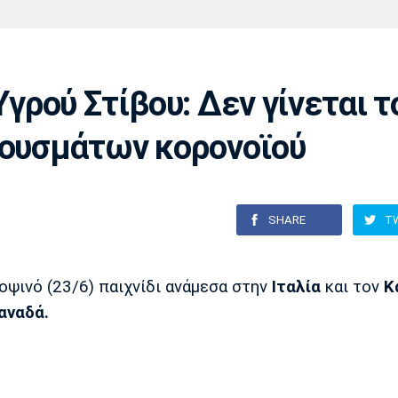
Χάντμπολ
Ηρακλής
Βόλος
Μπορούσια
Παρί Σεν
Ντόρτμουντ
Ζερμέν
ρού Στίβου: Δεν γίνεται τ
ρουσμάτων κορονοϊού
Πόρτο
Μπενφίκα
SHARE
T
ψινό (23/6) παιχνίδι ανάμεσα στην
Ιταλία
και τον
Κ
αναδά.