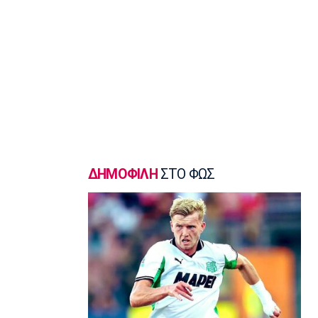
Ηλιόπουλος σε Πήλιο: «Υπήρχαν
άνθρωποι που σε αμφισβήτησαν» (vid)
13:20
Super League 2
ΑΕΛ: Πήρε τον Τσιγγάρα
13:05
EuroLeague
Ο Γουάλας στη Μακάμπι Τελ Αβίβ
12:50
EuroLeague
ΔΗΜΟΦΙΛΗ
ΣΤΟ ΦΩΣ
Ερυθρός Αστέρας: Ανακοίνωσε τον
Γουάιλερ-Μπαμπ
12:35
Super League 1
ΑΕΚ: Ανακοίνωσε την επέκταση του
συμβολαίου του Πήλιου
12:20
Σπορ
Παγκόσμιο Πρωτάθλημα Κωπηλασίας