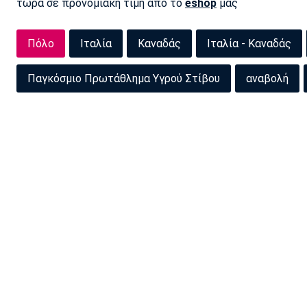
τώρα σε προνομιακή τιμή από το
eshop
μας
Πόλο
Ιταλία
Καναδάς
Ιταλία - Καναδάς
Παγκόσμιο Πρωτάθλημα Υγρού Στίβου
αναβολή