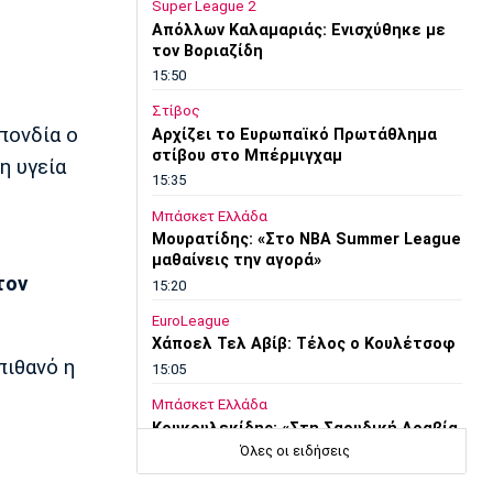
Super League 2
Απόλλων Καλαμαριάς: Ενισχύθηκε με
τον Βοριαζίδη
15:50
Στίβος
πονδία ο
Αρχίζει το Ευρωπαϊκό Πρωτάθλημα
στίβου στο Μπέρμιγχαμ
η υγεία
15:35
Μπάσκετ Ελλάδα
Μουρατίδης: «Στο NBA Summer League
μαθαίνεις την αγορά»
τον
15:20
EuroLeague
Χάποελ Τελ Αβίβ: Τέλος ο Κουλέτσοφ
πιθανό η
15:05
Μπάσκετ Ελλάδα
Κουκουλεκίδης: «Στη Σαουδική Αραβία
βρήκα αυτό που πάντα επιζητούσα»
Όλες οι ειδήσεις
14:50