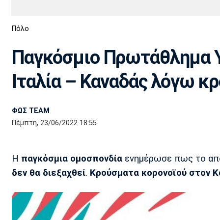
Διεθνή
EuroCup
Πόλο
Euro
Basket League
Απόλλων
Άρης
ΟΦΗ
Παναχαϊκή
Εθνικές Ομάδες
Α2 Μπάσκετ
Σμύρνης
Παγκόσμιο Πρωτάθλημα Υγ
Κύπελλο
FIBA World Cup 2023
Διαιτησία
Ιταλία – Καναδάς λόγω κ
Ποδόσφαιρο Γυναικών
Ιωνικός
Κηφισιά
Πανσερραϊκός
ΦΩΣ TEAM
Πέμπτη, 23/06/2022 18:55
Η
παγκόσμια ομοσπονδία
ενημέρωσε πως το απο
δεν θα διεξαχθεί
.
Κρούσματα κορονοϊού στον Κ