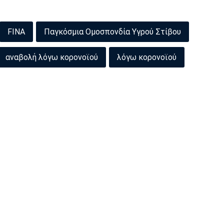
FINA
Παγκόσμια Ομοσπονδία Υγρού Στίβου
αναβολή λόγω κορονοϊού
λόγω κορονοϊού