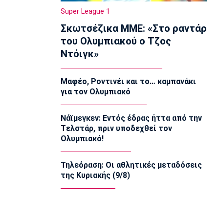
Εφήβων-Νεανίδων: Χρυσό μετάλλιο ο
Super League 1
Μουσελίμης
Σκωτσέζικα ΜΜΕ: «Στο ραντάρ
12:05
του Ολυμπιακού ο Τζος
EuroLeague
Ντόιγκ»
Αναντολού Εφές: Καθυστερεί η
επιστροφή του Παπαγιάννη
11:50
Μαφέο, Ροντινέι και το… καμπανάκι
για τον Ολυμπιακό
Μπάσκετ Ελλάδα
Εθνική Νεανίδων: Κόντρα στην
Ισλανδία για την πέμπτη θέση
Νάϊμεγκεν: Εντός έδρας ήττα από την
11:35
Tελστάρ, πριν υποδεχθεί τον
Ολυμπιακό!
Ποδόσφαιρο - Διεθνή
FIFA: Προειδοποιεί για προσπάθεια
υπονόμευσης του Ινφαντίνο
Τηλεόραση: Οι αθλητικές μεταδόσεις
11:20
της Κυριακής (9/8)
Super League 1
Oλυμπιακός: Οι ευχές στον Ρέτσο
11:05